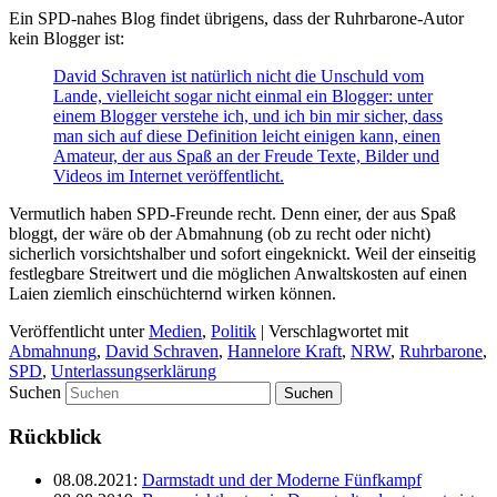
Ein SPD-nahes Blog findet übrigens, dass der Ruhrbarone-Autor
kein Blogger ist:
David Schraven ist natürlich nicht die Unschuld vom
Lande, vielleicht sogar nicht einmal ein Blogger: unter
einem Blogger verstehe ich, und ich bin mir sicher, dass
man sich auf diese Definition leicht einigen kann, einen
Amateur, der aus Spaß an der Freude Texte, Bilder und
Videos im Internet veröffentlicht.
Vermutlich haben SPD-Freunde recht. Denn einer, der aus Spaß
bloggt, der wäre ob der Abmahnung (ob zu recht oder nicht)
sicherlich vorsichtshalber und sofort eingeknickt. Weil der einseitig
festlegbare Streitwert und die möglichen Anwaltskosten auf einen
Laien ziemlich einschüchternd wirken können.
Veröffentlicht unter
Medien
,
Politik
|
Verschlagwortet mit
Abmahnung
,
David Schraven
,
Hannelore Kraft
,
NRW
,
Ruhrbarone
,
SPD
,
Unterlassungserklärung
Suchen
Rückblick
08.08.2021
:
Darmstadt und der Moderne Fünfkampf