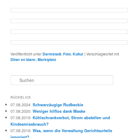
Veröffentlicht unter
Darmstadt
,
Foto
,
Kultur
|
Verschlagwortet mit
Diner en blanc
,
Marktplatz
S
u
c
h
RÜCKBLICK
e
07.08.2024
:
Schwarzäugige Rudbeckie
n
07.08.2020
:
Weniger hilflos dank Maske
07.08.2019
:
Kühlschrankverbot, Strom abstellen und
Kindesmissbrauch?
07.08.2019
:
Was, wenn die Verwaltung Gerichtsurteile
ignoriert?