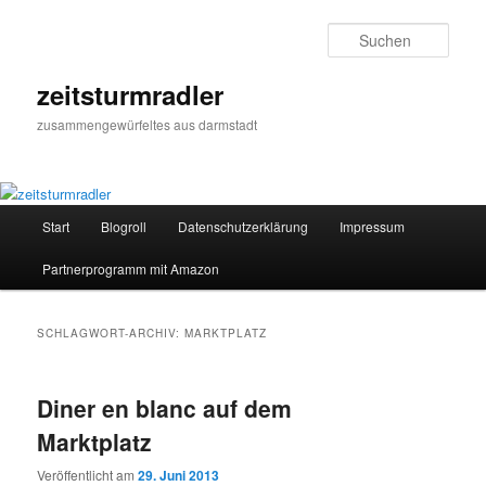
Zum
Zum
primären
sekundären
Such
Inhalt
Inhalt
springen
springen
zeitsturmradler
zusammengewürfeltes aus darmstadt
Hauptmenü
Start
Blogroll
Datenschutzerklärung
Impressum
Partnerprogramm mit Amazon
SCHLAGWORT-ARCHIV:
MARKTPLATZ
Diner en blanc auf dem
Marktplatz
Veröffentlicht am
29. Juni 2013