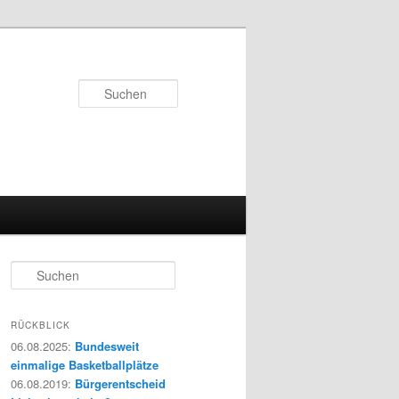
Suchen
S
u
c
h
RÜCKBLICK
e
06.08.2025
:
Bundesweit
n
einmalige Basketballplätze
06.08.2019
:
Bürgerentscheid