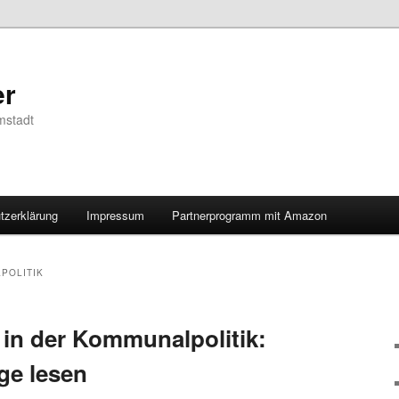
er
mstadt
tzerklärung
Impressum
Partnerprogramm mit Amazon
POLITIK
 in der Kommunalpolitik:
ge lesen