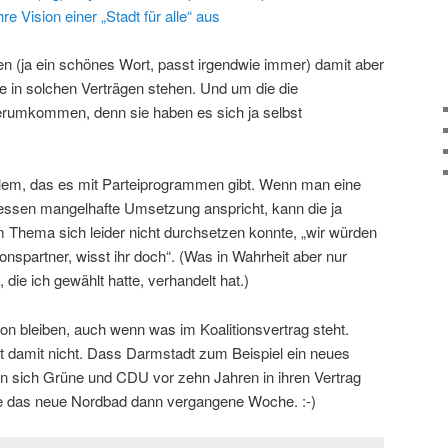
hre Vision einer „Stadt für alle“ aus
sten (ja ein schönes Wort, passt irgendwie immer) damit aber
e in solchen Verträgen stehen. Und um die die
erumkommen, denn sie haben es sich ja selbst
em, das es mit Parteiprogrammen gibt. Wenn man eine
essen mangelhafte Umsetzung anspricht, kann die ja
 Thema sich leider nicht durchsetzen konnte, „wir würden
ionspartner, wisst ihr doch“.
(Was in Wahrheit aber nur
 die ich gewählt hatte, verhandelt hat.)
hon bleiben, auch wenn was im Koalitionsvertrag steht.
kt damit nicht. Dass Darmstadt zum Beispiel ein neues
n sich Grüne und CDU vor zehn Jahren in ihren Vertrag
e das neue Nordbad dann vergangene Woche. :-)