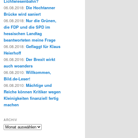
Lichtwiesenbahn?
06.08.2018
:
Die Hochtanner
Brücke wird saniert
06.08.2018
:
Nur die Grünen,
die FDP und die SPD im
hessischen Landtag
beantworteten meine Frage
06.08.2018
:
Geflaggt für Klaus
Heierhoff
06.08.2016
:
Der Brexit wirkt
auch woanders
06.08.2010
:
Willkommen,
Bild.de-Leser!
06.08.2010
:
Mächtige und
Reiche können Kritiker wegen
Kleinigkeiten finanziell fertig
machen
ARCHIV
Archiv