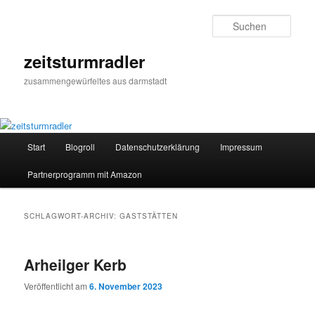
Zum
Zum
primären
sekundären
Such
Inhalt
Inhalt
springen
springen
zeitsturmradler
zusammengewürfeltes aus darmstadt
Hauptmenü
Start
Blogroll
Datenschutzerklärung
Impressum
Partnerprogramm mit Amazon
SCHLAGWORT-ARCHIV:
GASTSTÄTTEN
Arheilger Kerb
Veröffentlicht am
6. November 2023