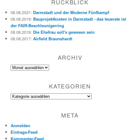
RÜCKBLICK
e
n
08.08.2021
:
Darmstadt und der Moderne Fünfkampf
08.08.2019
:
Bauprojektkosten in Darmstadt - das teuerste ist
der FAIR-Beschleunigerring
08.08.2018
:
Die Ehefrau soll's gewesen sein
08.08.2017
:
Airfield Braunshardt
ARCHIV
Archiv
KATEGORIEN
Kategorien
META
Anmelden
Eintrags-Feed
Kommentar-Feed