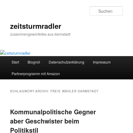
Zum
Zum
primären
sekundären
Such
Inhalt
Inhalt
springen
springen
zeitsturmradler
zusammengewürfeltes aus darmstadt
Hauptmenü
Start
Blogroll
Datenschutzerklärung
Impressum
Partnerprogramm mit Amazon
SCHLAGWORT-ARCHIV:
FREIE WÄHLER DARMSTADT
Kommunalpolitische Gegner
aber Geschwister beim
Politikstil