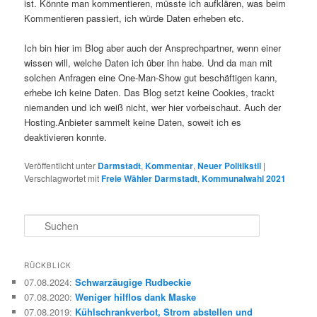
ist. Könnte man kommentieren, müsste ich aufklären, was beim
Kommentieren passiert, ich würde Daten erheben etc.
Ich bin hier im Blog aber auch der Ansprechpartner, wenn einer
wissen will, welche Daten ich über ihn habe. Und da man mit
solchen Anfragen eine One-Man-Show gut beschäftigen kann,
erhebe ich keine Daten. Das Blog setzt keine Cookies, trackt
niemanden und ich weiß nicht, wer hier vorbeischaut. Auch der
Hosting.Anbieter sammelt keine Daten, soweit ich es
deaktivieren konnte.
Veröffentlicht unter
Darmstadt
,
Kommentar
,
Neuer Politikstil
|
Verschlagwortet mit
Freie Wähler Darmstadt
,
Kommunalwahl 2021
S
u
c
h
RÜCKBLICK
e
07.08.2024
:
Schwarzäugige Rudbeckie
n
07.08.2020
:
Weniger hilflos dank Maske
07.08.2019
:
Kühlschrankverbot, Strom abstellen und