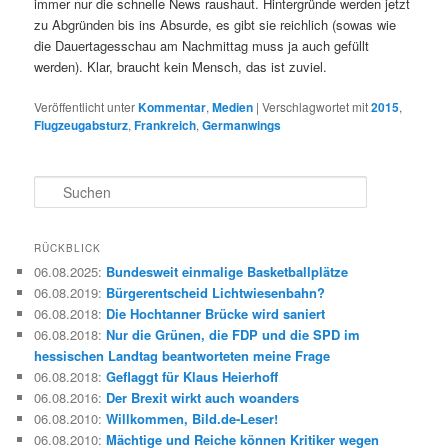
immer nur die schnelle News raushaut. Hintergründe werden jetzt
zu Abgründen bis ins Absurde, es gibt sie reichlich (sowas wie
die Dauertagesschau am Nachmittag muss ja auch gefüllt
werden). Klar, braucht kein Mensch, das ist zuviel.
Veröffentlicht unter
Kommentar
,
Medien
|
Verschlagwortet mit
2015
,
Flugzeugabsturz
,
Frankreich
,
Germanwings
S
u
c
h
RÜCKBLICK
e
06.08.2025
:
Bundesweit einmalige Basketballplätze
n
06.08.2019
:
Bürgerentscheid Lichtwiesenbahn?
06.08.2018
:
Die Hochtanner Brücke wird saniert
06.08.2018
:
Nur die Grünen, die FDP und die SPD im
hessischen Landtag beantworteten meine Frage
06.08.2018
:
Geflaggt für Klaus Heierhoff
06.08.2016
:
Der Brexit wirkt auch woanders
06.08.2010
:
Willkommen, Bild.de-Leser!
06.08.2010
:
Mächtige und Reiche können Kritiker wegen