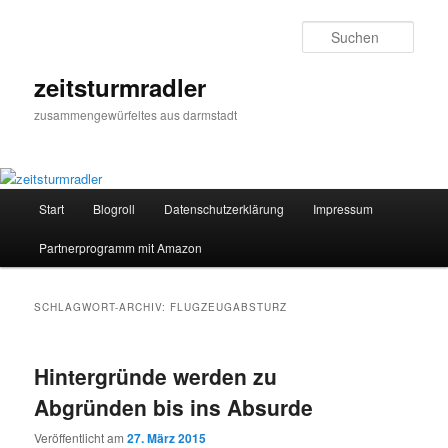
Zum
Zum
primären
sekundären
Such
Inhalt
Inhalt
springen
springen
zeitsturmradler
zusammengewürfeltes aus darmstadt
Hauptmenü
Start
Blogroll
Datenschutzerklärung
Impressum
Partnerprogramm mit Amazon
SCHLAGWORT-ARCHIV:
FLUGZEUGABSTURZ
Hintergründe werden zu
Abgründen bis ins Absurde
Veröffentlicht am
27. März 2015