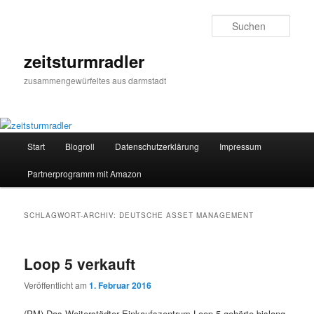
Zum
Zum
primären
sekundären
Such
Inhalt
Inhalt
springen
springen
zeitsturmradler
zusammengewürfeltes aus darmstadt
Hauptmenü
Start
Blogroll
Datenschutzerklärung
Impressum
Partnerprogramm mit Amazon
SCHLAGWORT-ARCHIV:
DEUTSCHE ASSET MANAGEMENT
Loop 5 verkauft
Veröffentlicht am
1. Februar 2016
(PM) Das Weiterstädter Einkaufszentrum Loop 5 gehörte bislang