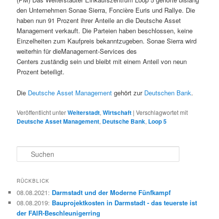
den Unternehmen Sonae Sierra, Foncière Euris und Rallye. Die
haben nun 91 Prozent ihrer Anteile an die Deutsche Asset
Management verkauft. Die Parteien haben beschlossen, keine
Einzelheiten zum Kaufpreis bekanntzugeben. Sonae Sierra wird
weiterhin für dieManagement-Services des
Centers zuständig sein und bleibt mit einem Anteil von neun
Prozent beteiligt.
Die
Deutsche Asset Management
gehört zur
Deutschen Bank
.
Veröffentlicht unter
Weiterstadt
,
Wirtschaft
|
Verschlagwortet mit
Deutsche Asset Management
,
Deutsche Bank
,
Loop 5
S
u
c
h
RÜCKBLICK
e
08.08.2021
:
Darmstadt und der Moderne Fünfkampf
n
08.08.2019
:
Bauprojektkosten in Darmstadt - das teuerste ist
der FAIR-Beschleunigerring