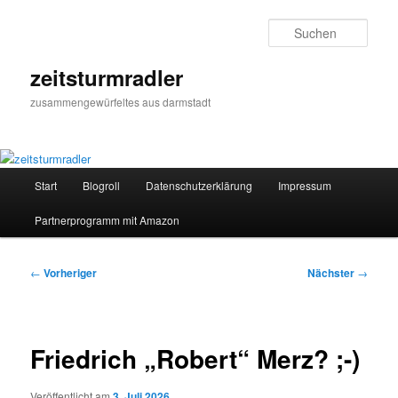
Zum
primären
Such
Inhalt
springen
zeitsturmradler
zusammengewürfeltes aus darmstadt
Hauptmenü
Start
Blogroll
Datenschutzerklärung
Impressum
Partnerprogramm mit Amazon
Beitragsnavigation
←
Vorheriger
Nächster
→
Friedrich „Robert“ Merz? ;-)
Veröffentlicht am
3. Juli 2026