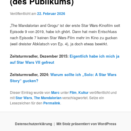
(des Publikums)
Veröffentlicht am
22. Februar 2026
„The Mandalorian and Grogu“ ist der erste Star Wars-Kinofilm seit
Episode 9 von 2019, habe ich ghört. Dann hat mein Entschluss
nach Episode 7 keinen Star Wars-Film mehr im Kino zu gucken
(weil dreister Abklatsch von Ep. 4), ja doch etwas bewirkt.
Zeitsturmradler, Dezember 2015:
Eigentlich habe ich mich ja
auf Star Wars VII gefreut
Zeitsturmradler, 2024:
Warum sollte ich „Solo: A Star Wars
Story“ gucken?
Dieser Eintrag wurde von
Marc
unter
Film
,
Kultur
veröffentlicht und
mit
Star Wars
,
The Mandalorian
verschlagwortet. Setze ein
Lesezeichen für den
Permalink
.
Datenschutzerklärung
Mit Stolz präsentiert von WordPress