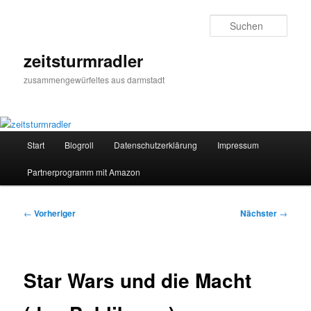
Zum
primären
Such
Inhalt
springen
zeitsturmradler
zusammengewürfeltes aus darmstadt
Hauptmenü
Start
Blogroll
Datenschutzerklärung
Impressum
Partnerprogramm mit Amazon
Beitragsnavigation
←
Vorheriger
Nächster
→
Star Wars und die Macht