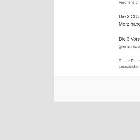
Veröffentlic
Die 3 CDU
Merz habe
Die 3 Vor
gemeinsam
Dieser Eint
Lesezeichen