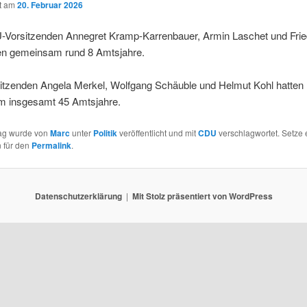
ht am
20. Februar 2026
-Vorsitzenden Annegret Kramp-Karrenbauer, Armin Laschet und Frie
n gemeinsam rund 8 Amtsjahre.
sitzenden Angela Merkel, Wolfgang Schäuble und Helmut Kohl hatten
 insgesamt 45 Amtsjahre.
rag wurde von
Marc
unter
Politik
veröffentlicht und mit
CDU
verschlagwortet. Setze 
 für den
Permalink
.
Datenschutzerklärung
Mit Stolz präsentiert von WordPress