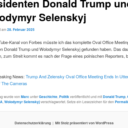
sidenten Donald Trump un
odymyr Selenskyj
ht am
28. Februar 2025
ube-Kanal von Forbes müsste ich das komplette Oval Office Meetin
en Donald Trump und Wolodymyr Selenskyj gefunden haben. Das dau
, zum Streit kommt es nach der Frage eines polnischen Reporters, b
eaking News:
Trump And Zelensky Oval Office Meeting Ends In Utter
Of The Cameras
rag wurde von
Marc
unter
Geschichte
,
Politik
veröffentlicht und mit
Donald Trump
,
SA
,
Wolodymyr Selenskyj
verschlagwortet. Setze ein Lesezeichen für den
Permali
Datenschutzerklärung
Mit Stolz präsentiert von WordPress