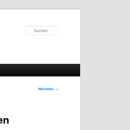
Suchen
Nächster
→
en