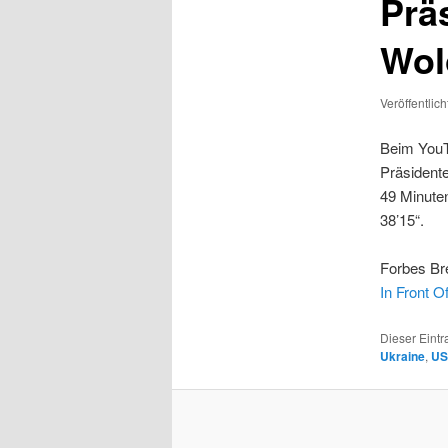
Prä
Wol
Veröffentlic
Beim YouT
Präsident
49 Minuten
38’15“.
Forbes Br
In Front 
Dieser Eint
Ukraine
,
U