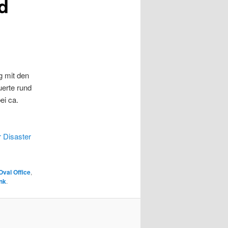
d
g mit den
erte rund
ei ca.
 Disaster
Oval Office
,
nk
.