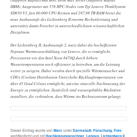
HBM). Ausgestattet mit 576 HPC-Nodes vom Typ Lenovo ThinkSystem
SD650 V3, fast 60.000 CPU-Kernen und 297,98 TB RAM bietet die
neue Ausbaustufe des Lichtenberg II enorme Rechenleistung und
unterstützt damit Forscher in unterschiedlichsten wissenschaftlichen
Disziplinen.
Der Lichtenberg II, Ausbaustufe 2, nutzt dabei die hocheffiziente
Neptune Warmwasserkühlung von Lenovo, die es ermöglicht,
Prozessoren wie den Intel Xeon 8470Q durch höhere
Wassertemperaturen noch effizienter zu betreiben, um die Leistung
weiter zu steigern. Dabei werden durch spezielle Wärmetauscher und
CDUs (Coolant Distribution Units) hohe Rücklauftemperaturen von
über 45 Grad Celsius ermöglicht, um eine sinnvolle Nachnutzung der
Energie zu ermöglichen. Zusätzlich sind wassergekühlte Rücktüren
installiert, die verhindern, dass Wärme ins Rechenzentrum gelangt.
Dieser Eintrag wurde von
Marc
unter
Darmstadt
,
Forschung
,
Foto
veröffentlicht und mit
Hochleistungsrechner
,
Lenovo
,
Lichtenberg II
,