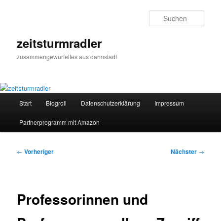
Zum
primären
Such
Inhalt
springen
zeitsturmradler
zusammengewürfeltes aus darmstadt
Hauptmenü
Start
Blogroll
Datenschutzerklärung
Impressum
Partnerprogramm mit Amazon
Beitragsnavigation
←
Vorheriger
Nächster
→
Professorinnen und