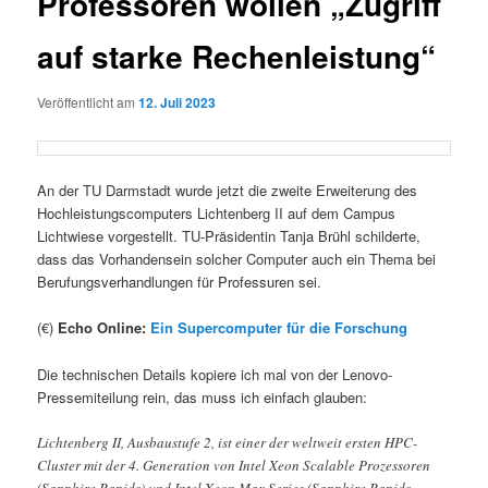
Professoren wollen „Zugriff
auf starke Rechenleistung“
Veröffentlicht am
12. Juli 2023
An der TU Darmstadt wurde jetzt die zweite Erweiterung des
Hochleistungscomputers Lichtenberg II auf dem Campus
Lichtwiese vorgestellt. TU-Präsidentin Tanja Brühl schilderte,
dass das Vorhandensein solcher Computer auch ein Thema bei
Berufungsverhandlungen für Professuren sei.
(€)
Echo Online:
Ein Supercomputer für die Forschung
Die technischen Details kopiere ich mal von der Lenovo-
Pressemiteilung rein, das muss ich einfach glauben:
Lichtenberg II, Ausbaustufe 2, ist einer der weltweit ersten HPC-
Cluster mit der 4. Generation von Intel Xeon Scalable Prozessoren
(Sapphire Rapids) und Intel Xeon Max Series (Sapphire Rapids