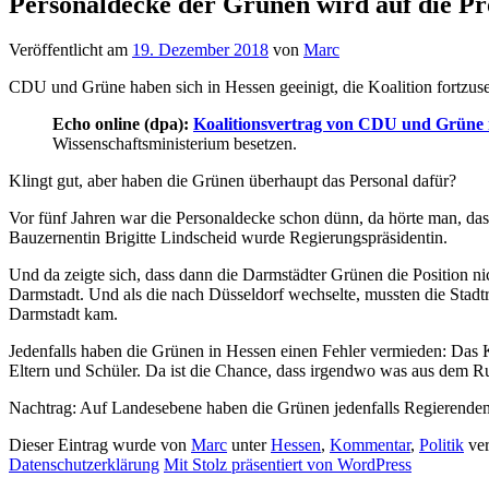
Personaldecke der Grünen wird auf die Pro
Veröffentlicht am
19. Dezember 2018
von
Marc
CDU und Grüne haben sich in Hessen geeinigt, die Koalition fortzuse
Echo online (dpa):
Koalitionsvertrag von CDU und Grüne 
Wissenschaftsministerium besetzen.
Klingt gut, aber haben die Grünen überhaupt das Personal dafür?
Vor fünf Jahren war die Personaldecke schon dünn, da hörte man, dass
Bauzernentin Brigitte Lindscheid wurde Regierungspräsidentin.
Und da zeigte sich, dass dann die Darmstädter Grünen die Position n
Darmstadt. Und als die nach Düsseldorf wechselte, mussten die Stadt
Darmstadt kam.
Jedenfalls haben die Grünen in Hessen einen Fehler vermieden: Das Ku
Eltern und Schüler. Da ist die Chance, dass irgendwo was aus dem Ru
Nachtrag: Auf Landesebene haben die Grünen jedenfalls Regierend
Dieser Eintrag wurde von
Marc
unter
Hessen
,
Kommentar
,
Politik
ver
Datenschutzerklärung
Mit Stolz präsentiert von WordPress