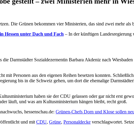
be gestellt – zwei Ministerien mehr in Wi
tzen. Die Grünen bekommen vier Ministerien, das sind zwei mehr als b
in Hessen unter Dach und Fach
– In der künftigen Landesregierung 
 die Darmstädter Sozialdezernentin Barbara Akdeniz nach Wiesbaden sol
icht mit Personen aus den eigenen Reihen besetzen konnten. Schließlic
regierung bis in die Schweiz gehen, um dort die ehemalige Darmstädte
ltusministerium haben sie der CDU gelassen oder gar nicht erst gewollt
der läuft, und was am Kultusministerium hängen bleibt, recht groß.
ennachwuchs, hessenschau.de:
Grünen-Chefs Dorn und Klose sollen neu
öffentlicht und mit
CDU
,
Grüne
,
Personaldecke
verschlagwortet. Setz