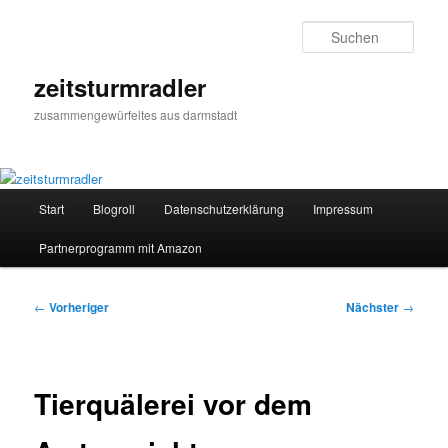
Zum
primären
Such
Inhalt
springen
zeitsturmradler
zusammengewürfeltes aus darmstadt
Hauptmenü
Start
Blogroll
Datenschutzerklärung
Impressum
Partnerprogramm mit Amazon
Beitragsnavigation
←
Vorheriger
Nächster
→
Tierquälerei vor dem