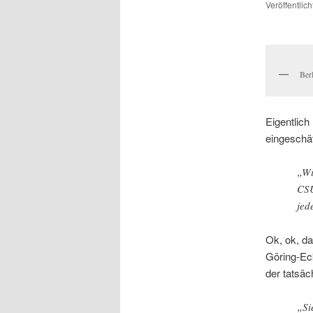
Veröffentlic
Ber
Eigentlich
eingeschät
„Wi
CSU
jed
Ok, ok, da
Göring-Ec
der tatsäc
„Si