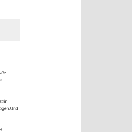
die
n,
trin
zogen.Und
nd