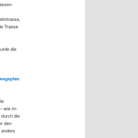
rassen-
ehrtrasse,
ie Trasse
urde die
swegeplan
ie
– wie im
 durch die
er den
g anders