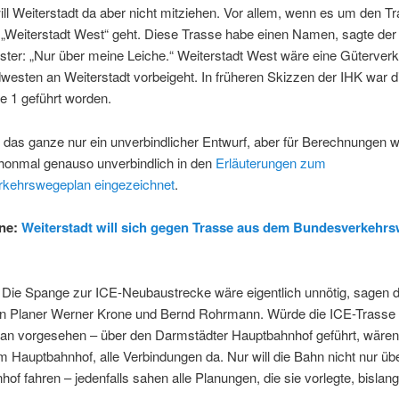
ll Weiterstadt da aber nicht mitziehen. Vor allem, wenn es um den T
 „Weiterstadt West“ geht. Diese Trasse habe einen Namen, sagte der
ter: „Nur über meine Leiche.“ Weiterstadt West wäre eine Güterverk
westen an Weiterstadt vorbeigeht. In früheren Skizzen der IHK war d
te 1 geführt worden.
t das ganze nur ein unverbindlicher Entwurf, aber für Berechnungen w
honmal genauso unverbindlich in den
Erläuterungen zum
kehrswegeplan eingezeichnet
.
ine:
Weiterstadt will sich gegen Trasse aus dem Bundesverkehr
 Die Spange zur ICE-Neubaustrecke wäre eigentlich unnötig, sagen d
n Planer Werner Krone und Bernd Rohrmann. Würde die ICE-Trasse 
lan vorgesehen – über den Darmstädter Hauptbahnhof geführt, wären
 Hauptbahnhof, alle Verbindungen da. Nur will die Bahn nicht nur üb
of fahren – jedenfalls sahen alle Planungen, die sie vorlegte, bislan