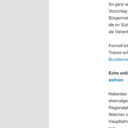
So ganz wi
Vorschlag
Bürgermeis
die im Süd
als Varian
Formell is
Trasse sc
Bundesver
Echo onl
wehren
Nebenbei:
ehemalige
Regionalp
Weichen im
Hauptbahnh
aus.