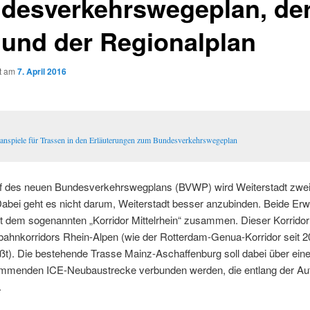
desverkehrswegeplan, de
 und der Regionalplan
ht am
7. April 2016
lanspiele für Trassen in den Erläuterungen zum Bundesverkehrswegeplan
f des neuen Bundesverkehrswegplans (BVWP) wird Weiterstadt zwe
Dabei geht es nicht darum, Weiterstadt besser anzubinden. Beide E
 dem sogenannten „Korridor Mittelrhein“ zusammen. Dieser Korridor 
bahnkorridors Rhein-Alpen (wie der Rotterdam-Genua-Korridor seit 
heißt). Die bestehende Trasse Mainz-Aschaffenburg soll dabei über ei
ommenden ICE-Neubaustrecke verbunden werden, die entlang der A
.