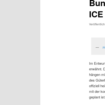
Bun
ICE
Veröffentlic
P
Im Entwur
erwähnt. 
hängen mit
des Güter
offiziell 
mit der k
geplant ist