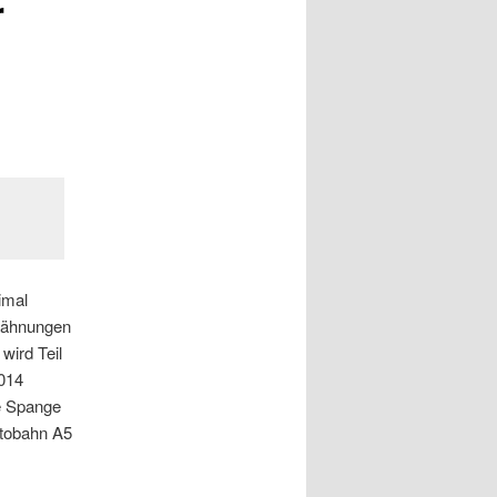
r
imal
rwähnungen
wird Teil
2014
ne Spange
utobahn A5