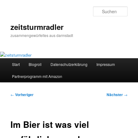
Zum
primären
Such
Inhalt
springen
zeitsturmradler
zusammengewürfeltes aus darmstadt
Hauptmenü
Start
Blogroll
Datenschutzerklärung
Impressum
Partnerprogramm mit Amazon
Beitragsnavigation
←
Vorheriger
Nächster
→
Im Bier ist was viel