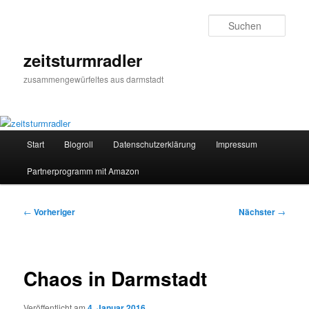
Zum
primären
Such
Inhalt
springen
zeitsturmradler
zusammengewürfeltes aus darmstadt
Hauptmenü
Start
Blogroll
Datenschutzerklärung
Impressum
Partnerprogramm mit Amazon
Beitragsnavigation
←
Vorheriger
Nächster
→
Chaos in Darmstadt
Veröffentlicht am
4. Januar 2016