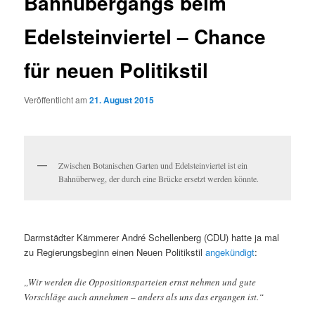
Bahnübergangs beim
Edelsteinviertel – Chance
für neuen Politikstil
Veröffentlicht am
21. August 2015
Zwischen Botanischen Garten und Edelsteinviertel ist ein
Bahnüberweg, der durch eine Brücke ersetzt werden könnte.
Darmstädter Kämmerer André Schellenberg (CDU) hatte ja mal
zu Regierungsbeginn einen Neuen Politikstil
angekündigt
:
„Wir werden die Oppositionsparteien ernst nehmen und gute
Vorschläge auch annehmen – anders als uns das ergangen ist.“