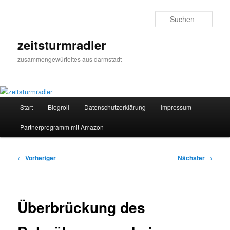
Zum
primären
Such
Inhalt
springen
zeitsturmradler
zusammengewürfeltes aus darmstadt
Hauptmenü
Start
Blogroll
Datenschutzerklärung
Impressum
Partnerprogramm mit Amazon
Beitragsnavigation
←
Vorheriger
Nächster
→
Überbrückung des