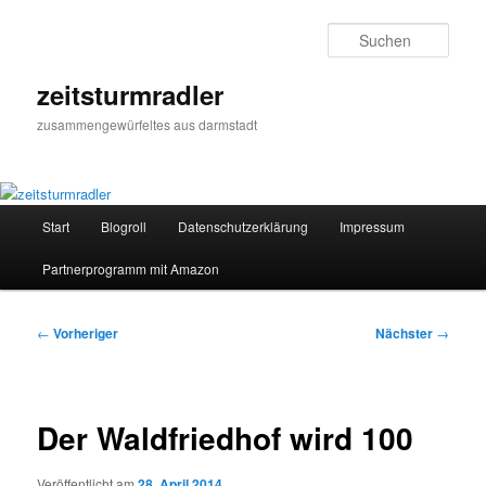
Zum
primären
Such
Inhalt
springen
zeitsturmradler
zusammengewürfeltes aus darmstadt
Hauptmenü
Start
Blogroll
Datenschutzerklärung
Impressum
Partnerprogramm mit Amazon
Beitragsnavigation
←
Vorheriger
Nächster
→
Der Waldfriedhof wird 100
Veröffentlicht am
28. April 2014