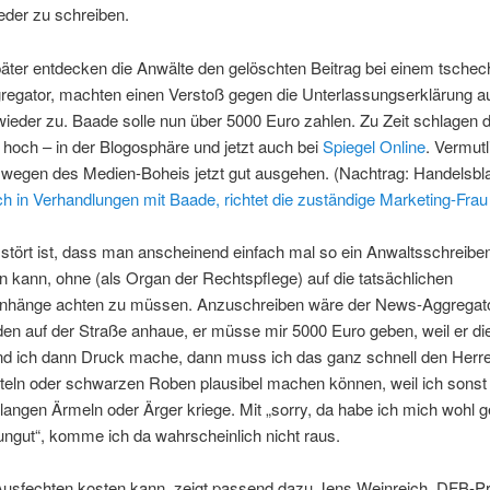
eder zu schreiben.
äter entdecken die Anwälte den gelöschten Beitrag bei einem tschec
egator, machten einen Verstoß gegen die Unterlassungserklärung a
ieder zu. Baade solle nun über 5000 Euro zahlen. Zu Zeit schlagen d
hoch – in der Blogosphäre und jetzt auch bei
Spiegel Online
. Vermutl
 wegen des Medien-Boheis jetzt gut ausgehen. (Nachtrag: Handelsbla
ch in Verhandlungen mit Baade, richtet die zuständige Marketing-Frau
stört ist, dass man anscheinend einfach mal so ein Anwaltsschreibe
 kann, ohne (als Organ der Rechtspflege) auf die tatsächlichen
änge achten zu müssen. Anzuschreiben wäre der News-Aggregat
en auf der Straße anhaue, er müsse mir 5000 Euro geben, weil er di
nd ich dann Druck mache, dann muss ich das ganz schnell den Herre
teln oder schwarzen Roben plausibel machen können, weil ich sonst
langen Ärmeln oder Ärger kriege. Mit „sorry, da habe ich mich wohl ge
 ungut“, komme ich da wahrscheinlich nicht raus.
usfechten kosten kann, zeigt passend dazu Jens Weinreich. DFB-Pr