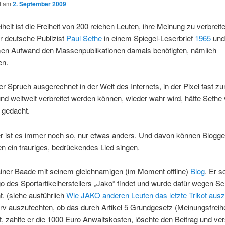
ht am
2. September 2009
iheit ist die Freiheit von 200 reichen Leuten, ihre Meinung zu verbreite
r deutsche Publizist
Paul Sethe
in einem Spiegel-Leserbrief
1965
und
en Aufwand den Massenpublikationen damals benötigten, nämlich
en.
r Spruch ausgerechnet in der Welt des Internets, in der Pixel fast zum
nd weltweit verbreitet werden können, wieder wahr wird, hätte Sethe v
 gedacht.
er ist es immer noch so, nur etwas anders. Und davon können Blogge
en ein trauriges, bedrückendes Lied singen.
ainer Baade mit seinem gleichnamigen (im Moment offline)
Blog
. Er s
o des Sportartikelherstellers „Jako“ findet und wurde dafür wegen S
. (siehe ausführlich
Wie JAKO anderen Leuten das letzte Trikot ausz
v auszufechten, ob das durch Artikel 5 Grundgesetz (Meinungsfreihe
t, zahlte er die 1000 Euro Anwaltskosten, löschte den Beitrag und ve