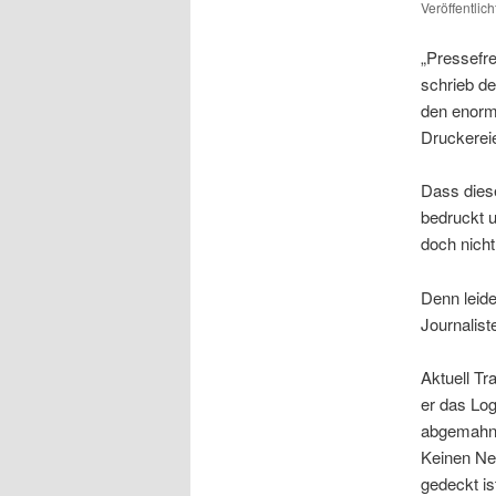
Veröffentlic
„Pressefre
schrieb de
den enorm
Druckerei
Dass diese
bedruckt u
doch nicht
Denn leid
Journalist
Aktuell Tr
er das Log
abgemahnt
Keinen Ner
gedeckt is