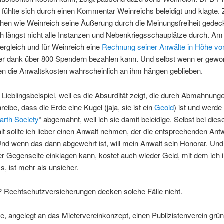
fühlte sich durch einen Kommentar Weinreichs beleidigt und klagte.
hen wie Weinreich seine Äußerung durch die Meinungsfreiheit gedeck
h längst nicht alle Instanzen und Nebenkriegsschauplätze durch. A
ergleich und für Weinreich eine
Rechnung seiner Anwälte in Höhe vo
 er dank über 800 Spendern bezahlen kann. Und selbst wenn er gew
en die Anwaltskosten wahrscheinlich an ihm hängen geblieben.
 Lieblingsbeispiel, weil es die Absurdität zeigt, die durch Abmahnung
hreibe, dass die Erde eine Kugel (jaja, sie ist ein
Geoid
) ist und werde
Earth Society
“ abgemahnt, weil ich sie damit beleidige. Selbst bei die
t sollte ich lieber einen Anwalt nehmen, der die entsprechenden Antw
Und wenn das dann abgewehrt ist, will mein Anwalt sein Honorar. Und
r Gegenseite einklagen kann, kostet auch wieder Geld, mit dem ich i
s, ist mehr als unsicher.
 Rechtschutzversicherungen decken solche Fälle nicht.
, angelegt an das Mietervereinkonzept, einen Publizistenverein grün