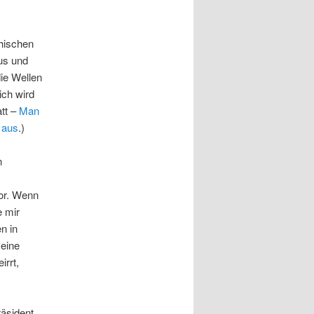
hischen
us und
ie Wellen
ich wird
tt –
Man
 aus
.)
n
or. Wenn
e mir
n in
 eine
irrt,
äsident