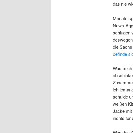
das nie wi
Monate sp
News-Aggr
schlugen w
deswegen 
die Sache
befinde si
Was mich 
abschicken
Zusammenh
ich jemand
schulde u
weißen Kit
Jacke mit 
nichts für
Was das A