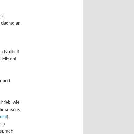
n“,
 dachte an
 Nulltarif
ielleicht
r und
chrieb, wie
chmähkritik
ieht
).
it)
rsprach