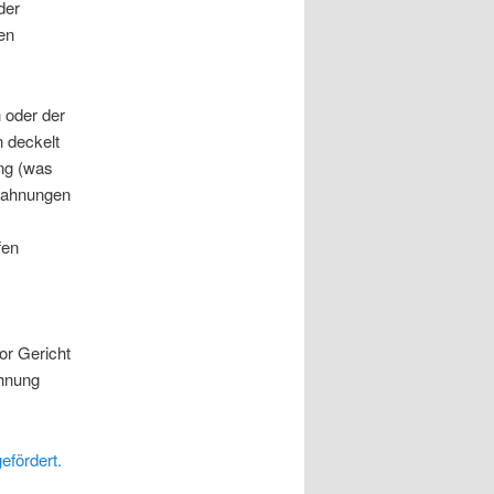
der
en
 oder der
 deckelt
ung (was
bmahnungen
fen
r Gericht
ahnung
efördert.