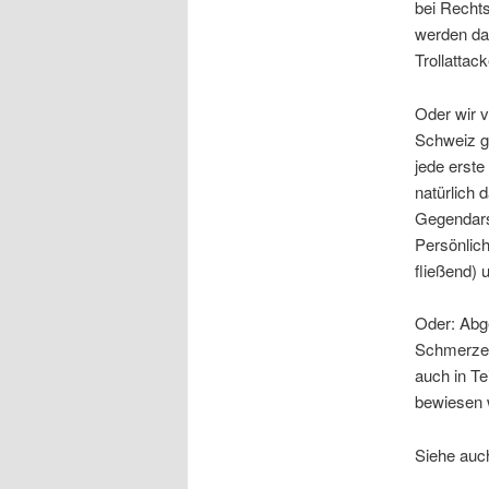
bei Rechts
werden da 
Trollattack
Oder wir 
Schweiz g
jede erste
natürlich 
Gegendarst
Persönlic
fließend) 
Oder: Abg
Schmerzen
auch in T
bewiesen 
Siehe auc