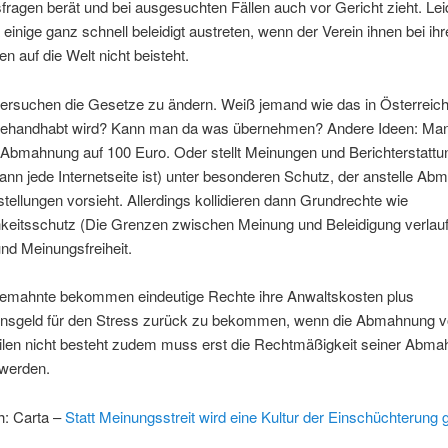
fragen berät und bei ausgesuchten Fällen auch vor Gericht zieht. Lei
einige ganz schnell beleidigt austreten, wenn der Verein ihnen bei ihr
en auf die Welt nicht beisteht.
versuchen die Gesetze zu ändern. Weiß jemand wie das in Österreich
ehandhabt wird? Kann man da was übernehmen? Andere Ideen: Man
 Abmahnung auf 100 Euro. Oder stellt Meinungen und Berichterstatt
dann jede Internetseite ist) unter besonderen Schutz, der anstelle A
ellungen vorsieht. Allerdings kollidieren dann Grundrechte wie
hkeitsschutz (Die Grenzen zwischen Meinung und Beleidigung verlau
und Meinungsfreiheit.
emahnte bekommen eindeutige Rechte ihre Anwaltskosten plus
sgeld für den Stress zurück zu bekommen, wenn die Abmahnung vo
eilen nicht besteht zudem muss erst die Rechtmäßigkeit seiner Abm
werden.
h: Carta –
Statt Meinungsstreit wird eine Kultur der Einschüchterung g