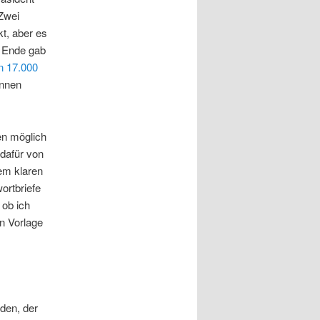
 Zwei
t, aber es
m Ende gab
n 17.000
onnen
en möglich
 dafür von
sem klaren
ortbriefe
 ob ich
n Vorlage
den, der