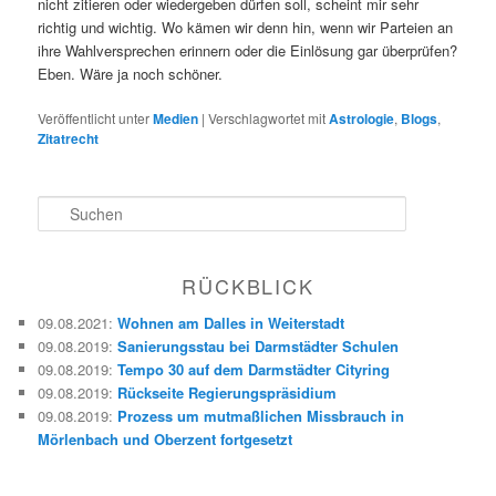
nicht zitieren oder wiedergeben dürfen soll, scheint mir sehr
richtig und wichtig. Wo kämen wir denn hin, wenn wir Parteien an
ihre Wahlversprechen erinnern oder die Einlösung gar überprüfen?
Eben. Wäre ja noch schöner.
Veröffentlicht unter
Medien
|
Verschlagwortet mit
Astrologie
,
Blogs
,
Zitatrecht
S
u
c
h
RÜCKBLICK
e
n
09.08.2021
:
Wohnen am Dalles in Weiterstadt
09.08.2019
:
Sanierungsstau bei Darmstädter Schulen
09.08.2019
:
Tempo 30 auf dem Darmstädter Cityring
09.08.2019
:
Rückseite Regierungspräsidium
09.08.2019
:
Prozess um mutmaßlichen Missbrauch in
Mörlenbach und Oberzent fortgesetzt