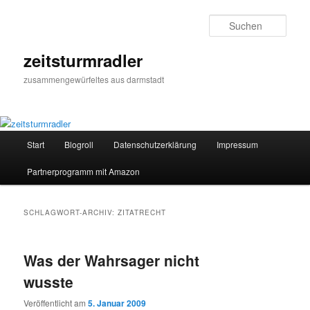
Zum
Zum
primären
sekundären
Such
Inhalt
Inhalt
springen
springen
zeitsturmradler
zusammengewürfeltes aus darmstadt
Hauptmenü
Start
Blogroll
Datenschutzerklärung
Impressum
Partnerprogramm mit Amazon
SCHLAGWORT-ARCHIV:
ZITATRECHT
Was der Wahrsager nicht
wusste
Veröffentlicht am
5. Januar 2009