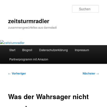
Zum
primären
Such
Inhalt
springen
zeitsturmradler
zusammengewürfeltes aus darmstadt
Hauptmenü
Start
Blogroll
Datenschutzerklärung
Impressum
Partnerprogramm mit Amazon
Beitragsnavigation
←
Vorheriger
Nächster
→
Was der Wahrsager nicht