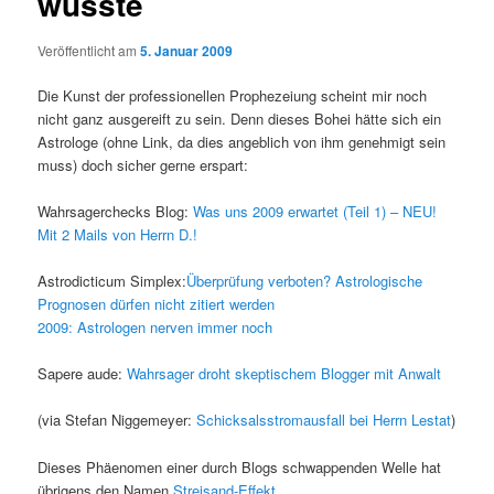
wusste
Veröffentlicht am
5. Januar 2009
Die Kunst der professionellen Prophezeiung scheint mir noch
nicht ganz ausgereift zu sein. Denn dieses Bohei hätte sich ein
Astrologe (ohne Link, da dies angeblich von ihm genehmigt sein
muss) doch sicher gerne erspart:
Wahrsagerchecks Blog:
Was uns 2009 erwartet (Teil 1) – NEU!
Mit 2 Mails von Herrn D.!
Astrodicticum Simplex:
Überprüfung verboten? Astrologische
Prognosen dürfen nicht zitiert werden
2009: Astrologen nerven immer noch
Sapere aude:
Wahrsager droht skeptischem Blogger mit Anwalt
(via Stefan Niggemeyer:
Schicksalsstromausfall bei Herrn Lestat
)
Dieses Phäenomen einer durch Blogs schwappenden Welle hat
übrigens den Namen
Streisand-Effekt
.