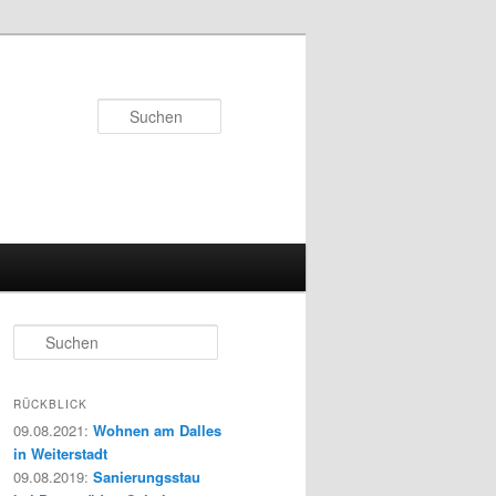
Suchen
S
u
c
h
RÜCKBLICK
e
09.08.2021
:
Wohnen am Dalles
n
in Weiterstadt
09.08.2019
:
Sanierungsstau