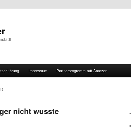
er
mstadt
tzerklärung
Impressum
Partnerprogramm mit Amazon
IE
ger nicht wusste