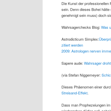
Die Kunst der professionellen 
sein. Denn dieses Bohei hätte 
genehmigt sein muss) doch sic
Wahrsagerchecks Blog:
Was un
Astrodicticum Simplex:
Überprü
zitiert werden
2009: Astrologen nerven imme
Sapere aude:
Wahrsager droht
(via Stefan Niggemeyer:
Schic
Dieses Phäenomen einer durc
Streisand-Effekt
.
Dass man Prophezeiungen im Ra
wiedergeben dürfen soll, schei