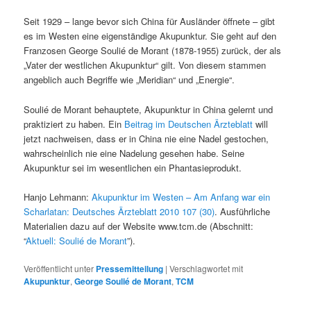
Seit 1929 – lange bevor sich China für Ausländer öffnete – gibt
es im Westen eine eigenständige Akupunktur. Sie geht auf den
Franzosen George Soulié de Morant (1878-1955) zurück, der als
„Vater der westlichen Akupunktur“ gilt. Von diesem stammen
angeblich auch Begriffe wie „Meridian“ und „Energie“.
Soulié de Morant behauptete, Akupunktur in China gelernt und
praktiziert zu haben. Ein
Beitrag im Deutschen Ärzteblatt
will
jetzt nachweisen, dass er in China nie eine Nadel gestochen,
wahrscheinlich nie eine Nadelung gesehen habe. Seine
Akupunktur sei im wesentlichen ein Phantasieprodukt.
Hanjo Lehmann:
Akupunktur im Westen – Am Anfang war ein
Scharlatan: Deutsches Ärzteblatt 2010 107 (30)
. Ausführliche
Materialien dazu auf der Website www.tcm.de (Abschnitt:
“
Aktuell: Soulié de Morant
”).
Veröffentlicht unter
Pressemitteilung
|
Verschlagwortet mit
Akupunktur
,
George Soulié de Morant
,
TCM