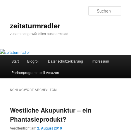
Zum
Zum
primären
sekundären
Such
Inhalt
Inhalt
springen
springen
zeitsturmradler
zusammengewürfeltes aus darmstadt
Hauptmenü
Start
Blogroll
Datenschutzerklärung
Impressum
Partnerprogramm mit Amazon
SCHLAGWORT-ARCHIV:
TCM
Westliche Akupunktur – ein
Phantasieprodukt?
Veröffentlicht am
2. August 2010