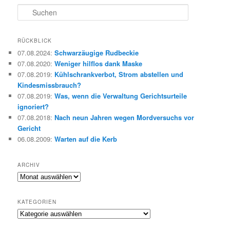
S
u
c
h
RÜCKBLICK
e
07.08.2024
:
Schwarzäugige Rudbeckie
n
07.08.2020
:
Weniger hilflos dank Maske
07.08.2019
:
Kühlschrankverbot, Strom abstellen und
Kindesmissbrauch?
07.08.2019
:
Was, wenn die Verwaltung Gerichtsurteile
ignoriert?
07.08.2018
:
Nach neun Jahren wegen Mordversuchs vor
Gericht
06.08.2009
:
Warten auf die Kerb
ARCHIV
Archiv
KATEGORIEN
Kategorien