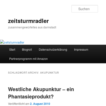
Zum
Zum
primären
sekundären
Such
Inhalt
Inhalt
springen
springen
zeitsturmradler
zusammengewürfeltes aus darmstadt
Hauptmenü
Start
Blogroll
Datenschutzerklärung
Impressum
Partnerprogramm mit Amazon
SCHLAGWORT-ARCHIV:
AKUPUNKTUR
Westliche Akupunktur – ein
Phantasieprodukt?
Veröffentlicht am
2. August 2010