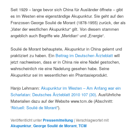
Seit 1929 – lange bevor sich China für Ausländer öffnete – gibt
es im Westen eine eigenständige Akupunktur. Sie geht auf den
Franzosen George Soulié de Morant (1878-1955) zurück, der als
„Vater der westlichen Akupunktur“ gilt. Von diesem stammen
angeblich auch Begriffe wie „Meridian“ und „Energie“.
Soulié de Morant behauptete, Akupunktur in China gelernt und
praktiziert zu haben. Ein
Beitrag im Deutschen Ärzteblatt
will
jetzt nachweisen, dass er in China nie eine Nadel gestochen,
wahrscheinlich nie eine Nadelung gesehen habe. Seine
Akupunktur sei im wesentlichen ein Phantasieprodukt.
Hanjo Lehmann:
Akupunktur im Westen – Am Anfang war ein
Scharlatan: Deutsches Ärzteblatt 2010 107 (30)
. Ausführliche
Materialien dazu auf der Website www.tcm.de (Abschnitt:
“
Aktuell: Soulié de Morant
”).
Veröffentlicht unter
Pressemitteilung
|
Verschlagwortet mit
Akupunktur
,
George Soulié de Morant
,
TCM