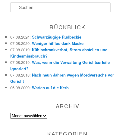
S
u
c
h
RÜCKBLICK
e
n
07.08.2024
:
Schwarzäugige Rudbeckie
07.08.2020
:
Weniger hilflos dank Maske
07.08.2019
:
Kühlschrankverbot, Strom abstellen und
Kindesmissbrauch?
07.08.2019
:
Was, wenn die Verwaltung Gerichtsurteile
ignoriert?
07.08.2018
:
Nach neun Jahren wegen Mordversuchs vor
Gericht
06.08.2009
:
Warten auf die Kerb
ARCHIV
Archiv
KATEGORIEN