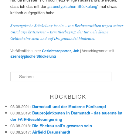
dass ich das mit der „
szenetypischen Stückelung
“ mal etwas
kritisch aufgegriffen habe:
Szenetypische Stückelung ist ein – von Rechtsanwälten wegen seiner
Unschärfe kritisierter – Ermittlerbegriff, der für viele kleine
Geldscheine steht und auf Drogenhandel hindeutet.
Veröffentlicht unter
Gerichtsreporter
,
Job
|
Verschlagwortet mit
szenetypische Stückelung
S
u
c
h
RÜCKBLICK
e
n
08.08.2021
:
Darmstadt und der Moderne Fünfkampf
08.08.2019
:
Bauprojektkosten in Darmstadt - das teuerste ist
der FAIR-Beschleunigerring
08.08.2018
:
Die Ehefrau soll's gewesen sein
08.08.2017
:
Airfield Braunshardt