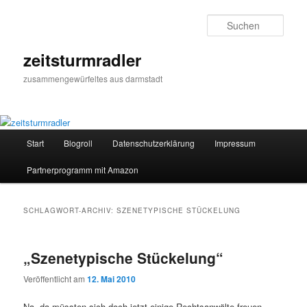
Zum
Zum
primären
sekundären
Such
Inhalt
Inhalt
springen
springen
zeitsturmradler
zusammengewürfeltes aus darmstadt
Hauptmenü
Start
Blogroll
Datenschutzerklärung
Impressum
Partnerprogramm mit Amazon
SCHLAGWORT-ARCHIV:
SZENETYPISCHE STÜCKELUNG
„Szenetypische Stückelung“
Veröffentlicht am
12. Mai 2010
Na, da müssten sich doch jetzt einige Rechtsanwälte freuen,