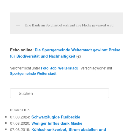
Eine Karde im Sprühnebel während ihre Fläche gewässert wird.
Echo online:
Die Sportgemeinde Weiterstadt gewinnt Preise
für Biodiversität und Nachhaltigkeit
(€)
Veröffentlicht unter
Foto
,
Job
,
Weiterstadt
|
Verschlagwortet mit
Sportgemeinde Weiterstadt
S
u
c
h
RÜCKBLICK
e
07.08.2024
:
Schwarzäugige Rudbeckie
n
07.08.2020
:
Weniger hilflos dank Maske
07.08.2019
:
Kühlschrankverbot, Strom abstellen und