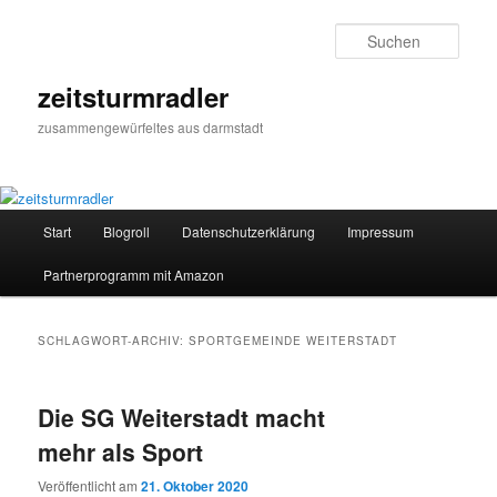
Zum
Zum
primären
sekundären
Such
Inhalt
Inhalt
springen
springen
zeitsturmradler
zusammengewürfeltes aus darmstadt
Hauptmenü
Start
Blogroll
Datenschutzerklärung
Impressum
Partnerprogramm mit Amazon
SCHLAGWORT-ARCHIV:
SPORTGEMEINDE WEITERSTADT
Die SG Weiterstadt macht
mehr als Sport
Veröffentlicht am
21. Oktober 2020