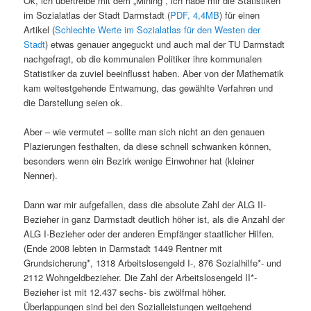
Ok, ich übertreibe mit dem „Mining“, ich habe mir die Statistiken
im Sozialatlas der Stadt Darmstadt (
PDF, 4,4MB
) für einen
Artikel (
Schlechte Werte im Sozialatlas für den Westen der
Stadt
) etwas genauer angeguckt und auch mal der TU Darmstadt
nachgefragt, ob die kommunalen Politiker ihre kommunalen
Statistiker da zuviel beeinflusst haben. Aber von der Mathematik
kam weitestgehende Entwarnung, das gewählte Verfahren und
die Darstellung seien ok.
Aber – wie vermutet – sollte man sich nicht an den genauen
Plazierungen festhalten, da diese schnell schwanken können,
besonders wenn ein Bezirk wenige Einwohner hat (kleiner
Nenner).
Dann war mir aufgefallen, dass die absolute Zahl der ALG II-
Bezieher in ganz Darmstadt deutlich höher ist, als die Anzahl der
ALG I-Bezieher oder der anderen Empfänger staatlicher Hilfen.
(Ende 2008 lebten in Darmstadt 1449 Rentner mit
Grundsicherung*, 1318 Arbeitslosengeld I-, 876 Sozialhilfe*- und
2112 Wohngeldbezieher. Die Zahl der Arbeitslosengeld II*-
Bezieher ist mit 12.437 sechs- bis zwölfmal höher.
Überlappungen sind bei den Sozialleistungen weitgehend