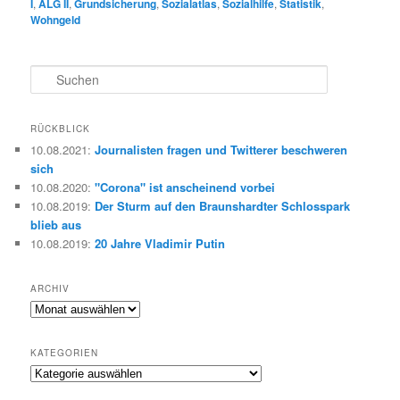
I
,
ALG II
,
Grundsicherung
,
Sozialatlas
,
Sozialhilfe
,
Statistik
,
Wohngeld
S
u
c
h
RÜCKBLICK
e
10.08.2021
:
Journalisten fragen und Twitterer beschweren
n
sich
10.08.2020
:
"Corona" ist anscheinend vorbei
10.08.2019
:
Der Sturm auf den Braunshardter Schlosspark
blieb aus
10.08.2019
:
20 Jahre Vladimir Putin
ARCHIV
Archiv
KATEGORIEN
Kategorien