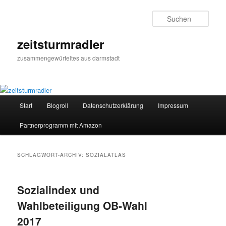
Zum
Zum
primären
sekundären
Such
Inhalt
Inhalt
springen
springen
zeitsturmradler
zusammengewürfeltes aus darmstadt
Hauptmenü
Start
Blogroll
Datenschutzerklärung
Impressum
Partnerprogramm mit Amazon
SCHLAGWORT-ARCHIV:
SOZIALATLAS
Sozialindex und
Wahlbeteiligung OB-Wahl
2017