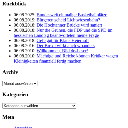
Rückblick
06.08.2025
:
Bundesweit einmalige Basketballplätze
06.08.2019
:
Bürgerentscheid Lichtwiesenbahn?
06.08.2018
:
Die Hochtanner Brücke wird saniert
06.08.2018
:
Nur die Grünen, die FDP und die SPD im
hessischen Landtag beantworteten meine Frage
06.08.2018
:
Geflaggt für Klaus Heierhoff
06.08.2016
:
Der Brexit wirkt auch woanders
06.08.2010
:
Willkommen, Bild.de-Leser!
06.08.2010
:
Mächtige und Reiche können Kritiker wegen
Kleinigkeiten finanziell fertig machen
Archiv
Archiv
Kategorien
Kategorien
Meta