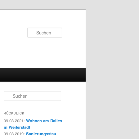
Suchen
S
u
c
h
RÜCKBLICK
e
09.08.2021
:
Wohnen am Dalles
n
in Weiterstadt
09.08.2019
:
Sanierungsstau