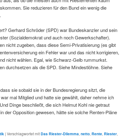
so aus, als ob die meisten auch mit Riesterrenten kaum
skommen. Sie reduzieren für den Bund ein wenig die
.
iert? Gerhard Schröder (SPD) war Bundeskanzler und sein
iester (Sozialdemokrat und auch noch Gewerkschafter).
 nicht zugeben, dass diese Semi-Privatisierung (es gibt
entenversicherung ein Fehler war und das nicht korrigieren,
nd nicht wählen. Egal, wie Schwarz-Gelb rummurkst.
en durchsetzen als die SPD. Siehe Mindestlöhne. Siehe
dass sie sobald sie in der Bundesregierung sitzt, die
 war mal Mitglied und hatte sie gewählt, daher nehme ich
Und Dinge beschließt, die sich Helmut Kohl nie getraut
 in der Opposition gewesen, hätte sie solche Renten-Pläne
tik
|
Verschlagwortet mit
Das Riester-Dilemma
,
netto
,
Rente
,
Riester
,