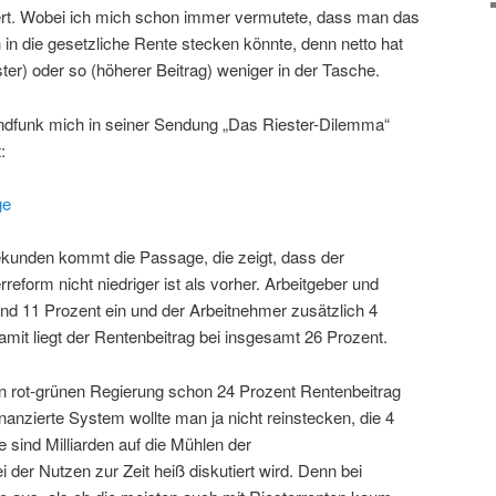
rdert. Wobei ich mich schon immer vermutete, dass man das
h in die gesetzliche Rente stecken könnte, denn netto hat
er) oder so (höherer Beitrag) weniger in der Tasche.
ndfunk mich in seiner Sendung „Das Riester-Dilemma“
:
ge
ekunden kommt die Passage, die zeigt, dass der
reform nicht niedriger ist als vorher. Arbeitgeber und
und 11 Prozent ein und der Arbeitnehmer zusätzlich 4
Damit liegt der Rentenbeitrag bei insgesamt 26 Prozent.
n rot-grünen Regierung schon 24 Prozent Rentenbeitrag
nanzierte System wollte man ja nicht reinstecken, die 4
e sind Milliarden auf die Mühlen der
 der Nutzen zur Zeit heiß diskutiert wird. Denn bei