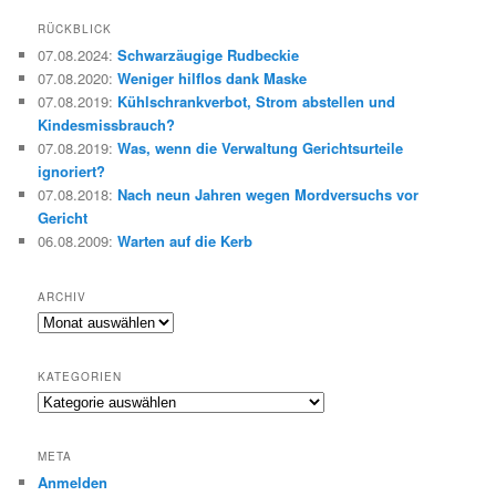
c
h
RÜCKBLICK
e
07.08.2024
:
Schwarzäugige Rudbeckie
n
07.08.2020
:
Weniger hilflos dank Maske
07.08.2019
:
Kühlschrankverbot, Strom abstellen und
Kindesmissbrauch?
07.08.2019
:
Was, wenn die Verwaltung Gerichtsurteile
ignoriert?
07.08.2018
:
Nach neun Jahren wegen Mordversuchs vor
Gericht
06.08.2009
:
Warten auf die Kerb
ARCHIV
Archiv
KATEGORIEN
Kategorien
META
Anmelden