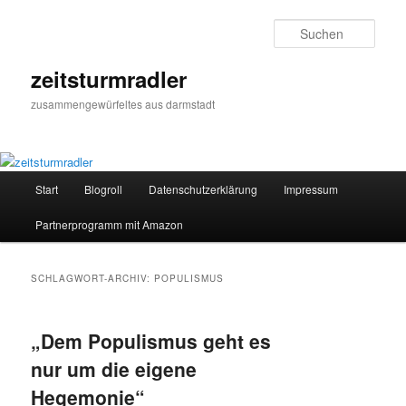
Zum
Zum
primären
sekundären
Such
Inhalt
Inhalt
springen
springen
zeitsturmradler
zusammengewürfeltes aus darmstadt
Hauptmenü
Start
Blogroll
Datenschutzerklärung
Impressum
Partnerprogramm mit Amazon
SCHLAGWORT-ARCHIV:
POPULISMUS
„Dem Populismus geht es
nur um die eigene
Hegemonie“