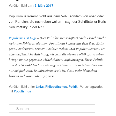
Veröffentlicht am
16. März 2017
Populismus kommt nicht aus dem Volk, sondern von oben oder
von Parteien, die nach oben wollen – sagt der Schriftsteller Boris
Schumatsky in der NZZ:
Populismus ist Lüge
– (Der Politikwissenschafler) Laclau macht nicht
mehr den Fehler zu glauben, Populismus komme aus dem Volk. Es ist
genau andersrum. Ernesto Laclaus Traktat «On Populist Reason» ist
eine ausführliche Anleitung, wie man die eigene Politik zur «Plebs»
bringt, um sie gegen die «Machthaber» aufzubringen. Diese Politik,
und das ist wohl Laclaus wichtigste These, sollte so inhaltsleer wie
nur möglich sein. Je unbestimmter sie ist, desto mehr Menschen
können sich damit identifizieren.
Veröffentlicht unter
Links
,
Philosofisches
,
Politik
|
Verschlagwortet
mit
Populismus
S
u