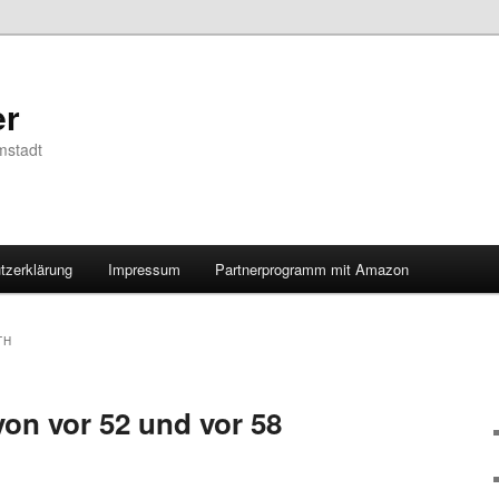
er
mstadt
tzerklärung
Impressum
Partnerprogramm mit Amazon
TH
von vor 52 und vor 58