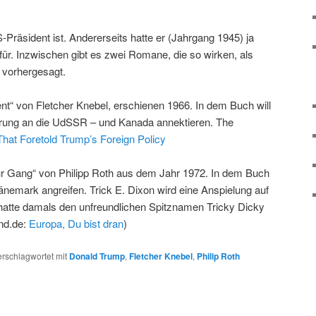
-Präsident ist. Andererseits hatte er (Jahrgang 1945) ja
für. Inzwischen gibt es zwei Romane, die so wirken, als
 vorhergesagt.
nt“ von Fletcher Knebel, erschienen 1966. In dem Buch will
rung an die UdSSR – und Kanada annektieren. The
That Foretold Trump’s Foreign Policy
r Gang“ von Philipp Roth aus dem Jahr 1972. In dem Buch
Dänemark angreifen. Trick E. Dixon wird eine Anspielung auf
 hatte damals den unfreundlichen Spitznamen Tricky Dicky
nd.de:
Europa, Du bist dran
)
erschlagwortet mit
Donald Trump
,
Fletcher Knebel
,
Philip Roth