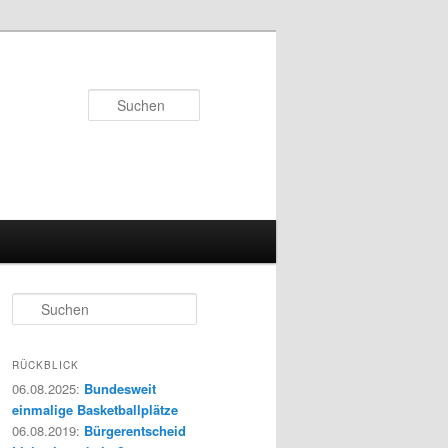
Suchen
S
u
c
h
RÜCKBLICK
e
06.08.2025
:
Bundesweit
n
einmalige Basketballplätze
06.08.2019
:
Bürgerentscheid