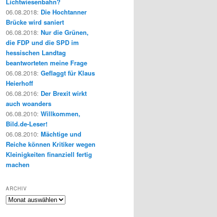
Lichtwiesenbahn?
06.08.2018
:
Die Hochtanner
Brücke wird saniert
06.08.2018
:
Nur die Grünen,
die FDP und die SPD im
hessischen Landtag
beantworteten meine Frage
06.08.2018
:
Geflaggt für Klaus
Heierhoff
06.08.2016
:
Der Brexit wirkt
auch woanders
06.08.2010
:
Willkommen,
Bild.de-Leser!
06.08.2010
:
Mächtige und
Reiche können Kritiker wegen
Kleinigkeiten finanziell fertig
machen
ARCHIV
Archiv