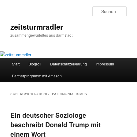
Zum
Zum
primären
sekundären
Such
Inhalt
Inhalt
springen
springen
zeitsturmradler
zusammengewürfeltes aus darmstadt
Hauptmenü
Start
Blogroll
Datenschutzerklärung
Impressum
Partnerprogramm mit Amazon
SCHLAGWORT-ARCHIV:
PATRIMONIALISMUS
Ein deutscher Soziologe
beschreibt Donald Trump mit
einem Wort