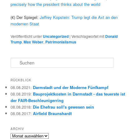
precisely how the president thinks about the world
(€) Der Spiegel:
Jeffrey Kopstein: Trump legt die Axt an den
modernen Staat
Veröffentlicht unter
Uncategorized
|
Verschlagwortet mit
Donald
Trump
,
Max Weber
,
Patrimonialismus
S
u
c
h
RÜCKBLICK
e
08.08.2021
:
Darmstadt und der Moderne Fünfkampf
n
08.08.2019
:
Bauprojektkosten in Darmstadt - das teuerste ist
der FAIR-Beschleunigerring
08.08.2018
:
Die Ehefrau soll's gewesen sein
08.08.2017
:
Airfield Braunshardt
ARCHIV
Archiv