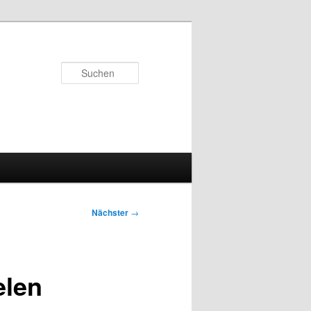
Suchen
Nächster
→
elen