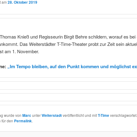
ht am
28. Oktober 2019
 Thomas Knieß und Regisseurin Birgit Behre schildern, worauf es bei 
kommt. Das Weiterstädter T-Time-Theater probt zur Zeit sein aktuel
ist am 1. November.
ine:
„Im Tempo bleiben, auf den Punkt kommen und möglichst ex
rag wurde von
Marc
unter
Weiterstadt
veröffentlicht und mit
T-Time
verschlagwortet.
 für den
Permalink
.