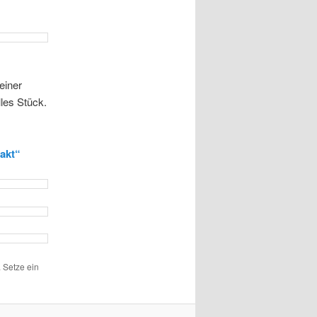
einer
les Stück.
akt“
 Setze ein