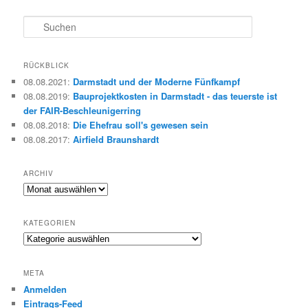
S
u
c
h
RÜCKBLICK
e
08.08.2021
:
Darmstadt und der Moderne Fünfkampf
n
08.08.2019
:
Bauprojektkosten in Darmstadt - das teuerste ist
der FAIR-Beschleunigerring
08.08.2018
:
Die Ehefrau soll's gewesen sein
08.08.2017
:
Airfield Braunshardt
ARCHIV
Archiv
KATEGORIEN
Kategorien
META
Anmelden
Eintrags-Feed