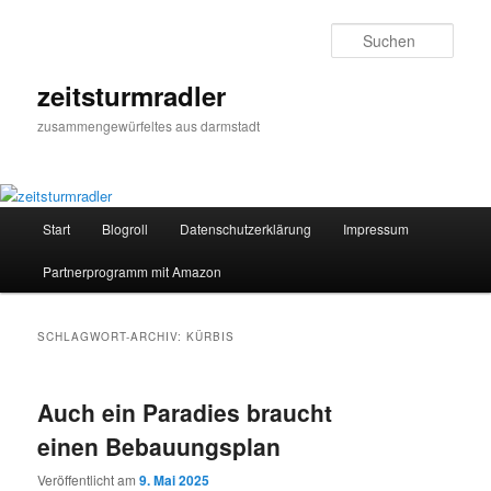
Zum
Zum
primären
sekundären
Such
Inhalt
Inhalt
springen
springen
zeitsturmradler
zusammengewürfeltes aus darmstadt
Hauptmenü
Start
Blogroll
Datenschutzerklärung
Impressum
Partnerprogramm mit Amazon
SCHLAGWORT-ARCHIV:
KÜRBIS
Auch ein Paradies braucht
einen Bebauungsplan
Veröffentlicht am
9. Mai 2025