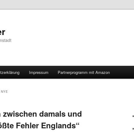
er
mstadt
tzerklärung
Impressum
Partnerprogramm mit Amazon
 NYE
en zwischen damals und
ößte Fehler Englands“