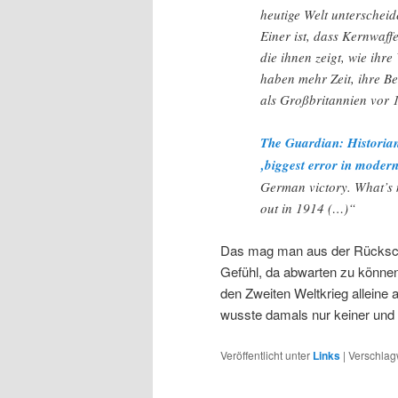
heutige Welt unterschei
Einer ist, dass Kernwaffe
die ihnen zeigt, wie ihr
haben mehr Zeit, ihre B
als Großbritannien vor 
The Guardian: Historian 
‚biggest error in modern
German victory. What’s m
out in 1914 (…)“
Das mag man aus der Rücksch
Gefühl, da abwarten zu können
den Zweiten Weltkrieg alleine 
wusste damals nur keiner und
Veröffentlicht unter
Links
|
Verschlagw