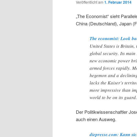
Veröffentlicht am
1. Februar 2014
„The Economist“ sieht Parallel
China (Deutschland), Japan (F
The economist: Look ba
United States is Britain
global security. Its mai
new economic power brist
armed forces rapidly. Mo
hegemon and a declining
lacks the Kaiser’s territ
more impressive than imp
world to be on its guard.
Der Politikwissenschaftler Jos
auch einen Ausweg.
diepresse.com: Kann si