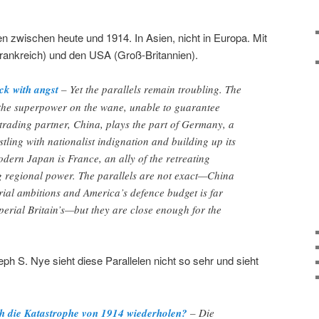
en zwischen heute und 1914. In Asien, nicht in Europa. Mit
rankreich) und den USA (Groß-Britannien).
ck with angst
– Yet the parallels remain troubling. The
, the superpower on the wane, unable to guarantee
n trading partner, China, plays the part of Germany, a
ling with nationalist indignation and building up its
dern Japan is France, an ally of the retreating
 regional power. The parallels are not exact—China
orial ambitions and America’s defence budget is far
erial Britain’s—but they are close enough for the
eph S. Nye sieht diese Parallelen nicht so sehr und sieht
ch die Katastrophe von 1914 wiederholen?
– Die