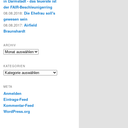
in Darmstadt - das teuerste ist
der FAIR-Beschleunigerring
08.08.2018
:
Die Ehefrau soll's
gewesen sein
08.08.2017
:
Airfield
Braunshardt
ARCHIV
Archiv
KATEGORIEN
Kategorien
META
Anmelden
Eintrags-Feed
Kommentar-Feed
WordPress.org