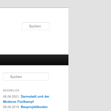
Suchen
S
u
c
h
RÜCKBLICK
e
08.08.2021
:
Darmstadt und der
n
Moderne Fünfkampf
08.08.2019
:
Bauprojektkosten