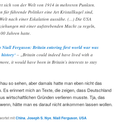
det sich von der Welt von 1914 in mehreren Punkten.
n für führende Politiker eine Art Kristallkugel sind,
e Welt nach einer Eskalation aussähe. (…) Die USA
eziehungen mit einer aufstrebenden Macht zu regeln,
100 Jahren hatte.
Niall Ferguson: Britain entering first world war was
 history‘
– „Britain could indeed have lived with a
ore, it would have been in Britain’s interests to stay
au so sehen, aber damals hatte man eben nicht das
. Es erinnert mich an Texte, die zeigen, dass Deutschland
aus wirtschaftlichen Gründen verlieren musste. Tja, das
 wenn, hätte man es darauf nicht ankommen lassen wollen.
ortet mit
China
,
Joseph S. Nye
,
Niall Ferguson
,
USA