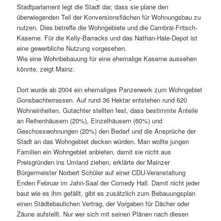
Stadtparlament legt die Stadt dar, dass sie plane den
überwiegenden Teil der Konversionsflächen für Wohnungsbau zu
nutzen. Dies betreffe die Wohngebiete und die Cambrai-Fritsch-
Kaserne. Für die Kelly-Barracks und das Nathan-Hale-Depot ist
eine gewerbliche Nutzung vorgesehen.
Wie eine Wohnbebauung für eine ehemalige Kaserne aussehen
könnte, zeigt Mainz.
Dort wurde ab 2004 ein ehemaliges Panzerwerk zum Wohngebiet
Gonsbachterrassen. Auf rund 36 Hektar entstehen rund 620
Wohneinheiten. Gutachter stellten fest, dass bestimmte Anteile
an Reihenhäusern (20%), Einzelhäusern (60%) und
Geschosswohnungen (20%) den Bedarf und die Ansprüche der
Stadt an das Wohngebiet decken würden. Man wollte jungen
Familien ein Wohngebiet anbieten, damit sie nicht aus
Preisgründen ins Umland ziehen, erklärte der Mainzer
Bürgermeister Norbert Schüler auf einer CDU-Veranstaltung
Enden Februar im Jahn-Saal der Comedy Hall. Damit nicht jeder
baut wie es ihm gefällt, gibt es zusätzlich zum Bebauungsplan
einen Städtebaulichen Vertrag, der Vorgaben für Dächer oder
Zäune aufstellt. Nur wer sich mit seinen Plänen nach diesen