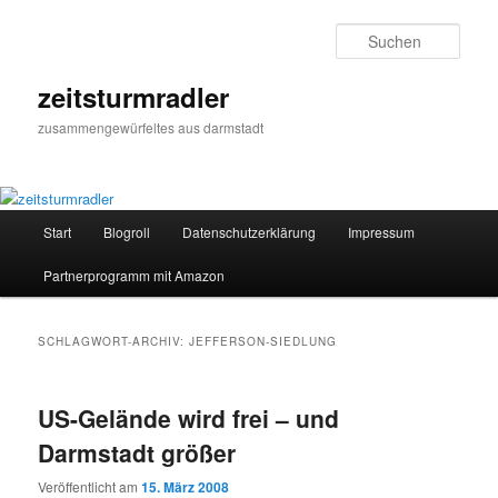
Zum
Zum
primären
sekundären
Such
Inhalt
Inhalt
springen
springen
zeitsturmradler
zusammengewürfeltes aus darmstadt
Hauptmenü
Start
Blogroll
Datenschutzerklärung
Impressum
Partnerprogramm mit Amazon
SCHLAGWORT-ARCHIV:
JEFFERSON-SIEDLUNG
US-Gelände wird frei – und
Darmstadt größer
Veröffentlicht am
15. März 2008