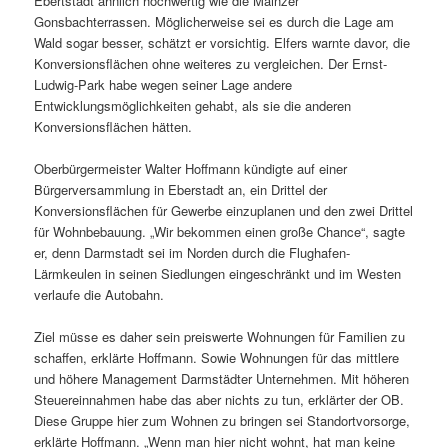
Ebertstadt ähnlich hochwertig wie die Mainzer
Gonsbachterrassen. Möglicherweise sei es durch die Lage am
Wald sogar besser, schätzt er vorsichtig. Elfers warnte davor, die
Konversionsflächen ohne weiteres zu vergleichen. Der Ernst-
Ludwig-Park habe wegen seiner Lage andere
Entwicklungsmöglichkeiten gehabt, als sie die anderen
Konversionsflächen hätten.
Oberbürgermeister Walter Hoffmann kündigte auf einer
Bürgerversammlung in Eberstadt an, ein Drittel der
Konversionsflächen für Gewerbe einzuplanen und den zwei Drittel
für Wohnbebauung. „Wir bekommen einen große Chance“, sagte
er, denn Darmstadt sei im Norden durch die Flughafen-
Lärmkeulen in seinen Siedlungen eingeschränkt und im Westen
verlaufe die Autobahn.
Ziel müsse es daher sein preiswerte Wohnungen für Familien zu
schaffen, erklärte Hoffmann. Sowie Wohnungen für das mittlere
und höhere Management Darmstädter Unternehmen. Mit höheren
Steuereinnahmen habe das aber nichts zu tun, erklärter der OB.
Diese Gruppe hier zum Wohnen zu bringen sei Standortvorsorge,
erklärte Hoffmann. „Wenn man hier nicht wohnt, hat man keine