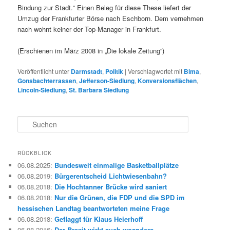
Bindung zur Stadt.“ Einen Beleg für diese These liefert der
Umzug der Frankfurter Börse nach Eschborn. Dem vernehmen
nach wohnt keiner der Top-Manager in Frankfurt.
(Erschienen im März 2008 in „Die lokale Zeitung“)
Veröffentlicht unter
Darmstadt
,
Politik
|
Verschlagwortet mit
Bima
,
Gonsbachterrassen
,
Jefferson-Siedlung
,
Konversionsflächen
,
Lincoln-Siedlung
,
St. Barbara Siedlung
S
u
c
h
RÜCKBLICK
e
06.08.2025
:
Bundesweit einmalige Basketballplätze
n
06.08.2019
:
Bürgerentscheid Lichtwiesenbahn?
06.08.2018
:
Die Hochtanner Brücke wird saniert
06.08.2018
:
Nur die Grünen, die FDP und die SPD im
hessischen Landtag beantworteten meine Frage
06.08.2018
:
Geflaggt für Klaus Heierhoff
06.08.2016
:
Der Brexit wirkt auch woanders