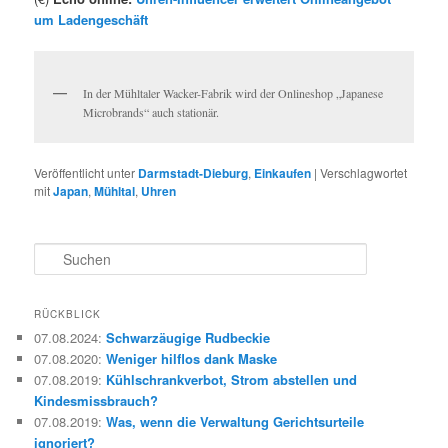
um Ladengeschäft
In der Mühltaler Wacker-Fabrik wird der Onlineshop „Japanese
Microbrands“ auch stationär.
Veröffentlicht unter
Darmstadt-Dieburg
,
Einkaufen
|
Verschlagwortet
mit
Japan
,
Mühltal
,
Uhren
S
u
c
h
RÜCKBLICK
e
07.08.2024
:
Schwarzäugige Rudbeckie
n
07.08.2020
:
Weniger hilflos dank Maske
07.08.2019
:
Kühlschrankverbot, Strom abstellen und
Kindesmissbrauch?
07.08.2019
:
Was, wenn die Verwaltung Gerichtsurteile
ignoriert?