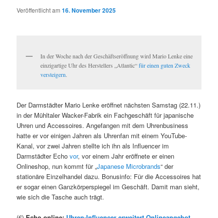
Veröffentlicht am
16. November 2025
In der Woche nach der Geschäftseröffnung wird Mario Lenke eine
einzigartige Uhr des Herstellers „Atlantic“
für einen guten Zweck
versteigern
.
Der Darmstädter Mario Lenke eröffnet nächsten Samstag (22.11.)
in der Mühltaler Wacker-Fabrik ein Fachgeschäft für japanische
Uhren und Accessoires. Angefangen mit dem Uhrenbusiness
hatte er vor einigen Jahren als Uhrenfan mit einem YouTube-
Kanal, vor zwei Jahren stellte ich ihn als Influencer im
Darmstädter Echo
vor
, vor einem Jahr eröffnete er einen
Onlineshop, nun kommt für „
Japanese Microbrands
“ der
stationäre Einzelhandel dazu. Bonusinfo: Für die Accessoires hat
er sogar einen Ganzkörperspiegel im Geschäft. Damit man sieht,
wie sich die Tasche auch trägt.
(€)
Echo online:
Uhren-Influencer erweitert Onlineangebot