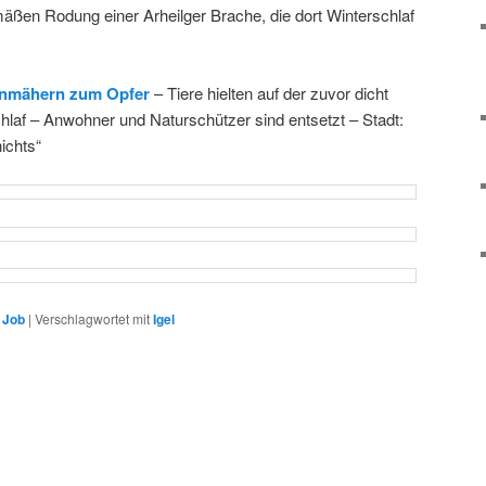
mäßen Rodung einer Arheilger Brache, die dort Winterschlaf
senmähern zum Opfer
– Tiere hielten auf der zuvor dicht
af – Anwohner und Naturschützer sind entsetzt – Stadt:
ichts“
,
Job
|
Verschlagwortet mit
Igel