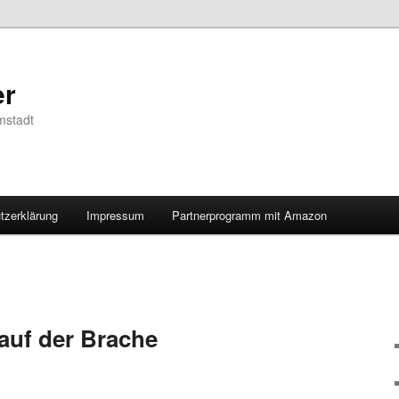
er
mstadt
tzerklärung
Impressum
Partnerprogramm mit Amazon
 auf der Brache