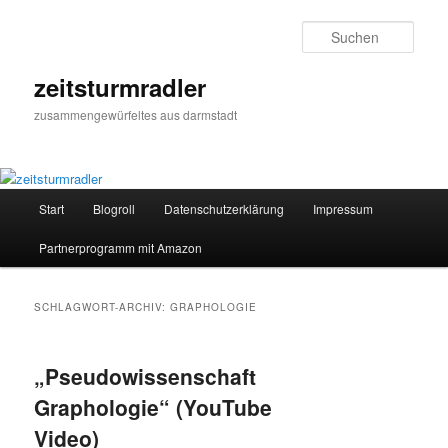
Zum
Zum
primären
sekundären
Such
Inhalt
Inhalt
springen
springen
zeitsturmradler
zusammengewürfeltes aus darmstadt
Hauptmenü
Start
Blogroll
Datenschutzerklärung
Impressum
Partnerprogramm mit Amazon
SCHLAGWORT-ARCHIV:
GRAPHOLOGIE
„Pseudowissenschaft
Graphologie“ (YouTube
Video)