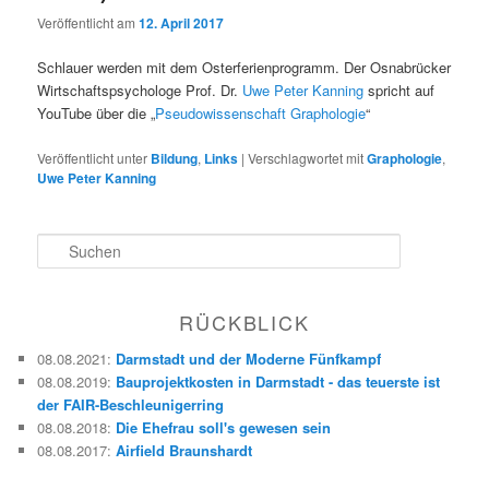
Veröffentlicht am
12. April 2017
Schlauer werden mit dem Osterferienprogramm.
Der Osnabrücker
Wirtschaftspsychologe Prof. Dr.
Uwe Peter Kanning
spricht auf
YouTube über die „
Pseudowissenschaft Graphologie
“
Veröffentlicht unter
Bildung
,
Links
|
Verschlagwortet mit
Graphologie
,
Uwe Peter Kanning
S
u
c
h
RÜCKBLICK
e
n
08.08.2021
:
Darmstadt und der Moderne Fünfkampf
08.08.2019
:
Bauprojektkosten in Darmstadt - das teuerste ist
der FAIR-Beschleunigerring
08.08.2018
:
Die Ehefrau soll's gewesen sein
08.08.2017
:
Airfield Braunshardt