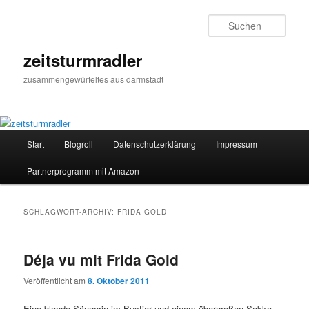
Zum
Zum
primären
sekundären
Such
Inhalt
Inhalt
springen
springen
zeitsturmradler
zusammengewürfeltes aus darmstadt
Hauptmenü
Start
Blogroll
Datenschutzerklärung
Impressum
Partnerprogramm mit Amazon
SCHLAGWORT-ARCHIV:
FRIDA GOLD
Déja vu mit Frida Gold
Veröffentlicht am
8. Oktober 2011
Eine blonde Sängerin im Bustier und einem übergroßen Sakko