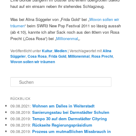
haut auf ein einsam neben ihr stehendes Schlagzeug.
Was bei Alina Süggeler von „Frida Gold“ bei „
Wovon sollen wir
träumen
“ beim SWR3 New Pop Festival 2011 so lässig aussah
(ab 4:10), kannte ich alter Sack noch aus den 80ern von Rosa
Precht („Cosa Rosa“) bei „
Millionenmal
„.
Veröffentlicht unter
Kultur
,
Medien
|
Verschlagwortet mit
Alina
Süggeler
,
Cosa Rosa
,
Frida Gold
,
Millionenmal
,
Rosa Precht
,
Wovon sollen wir träumen
S
u
c
h
RÜCKBLICK
e
09.08.2021
:
Wohnen am Dalles in Weiterstadt
n
09.08.2019
:
Sanierungsstau bei Darmstädter Schulen
09.08.2019
:
Tempo 30 auf dem Darmstädter Cityring
09.08.2019
:
Rückseite Regierungspräsidium
09.08.2019
:
Prozess um mutmaßlichen Missbrauch in