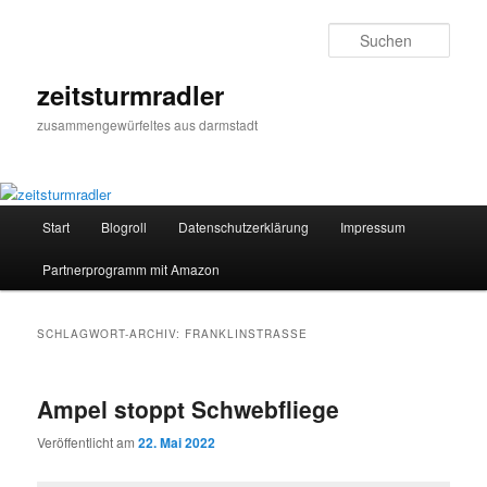
Zum
Zum
primären
sekundären
Such
Inhalt
Inhalt
springen
springen
zeitsturmradler
zusammengewürfeltes aus darmstadt
Hauptmenü
Start
Blogroll
Datenschutzerklärung
Impressum
Partnerprogramm mit Amazon
SCHLAGWORT-ARCHIV:
FRANKLINSTRASSE
Ampel stoppt Schwebfliege
Veröffentlicht am
22. Mai 2022