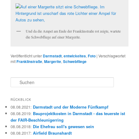
Und da die Ampel am Ende der Franklinstraße rot zeigte, wartete
die Schwebfliege auf einer Margerite.
Veröffentlicht unter
Darmstadt
,
entwickeltes
,
Foto
|
Verschlagwortet
mit
Franklinstraße
,
Margerite
,
Schwebfliege
S
u
c
h
RÜCKBLICK
e
08.08.2021
:
Darmstadt und der Moderne Fünfkampf
n
08.08.2019
:
Bauprojektkosten in Darmstadt - das teuerste ist
der FAIR-Beschleunigerring
08.08.2018
:
Die Ehefrau soll's gewesen sein
08.08.2017
:
Airfield Braunshardt