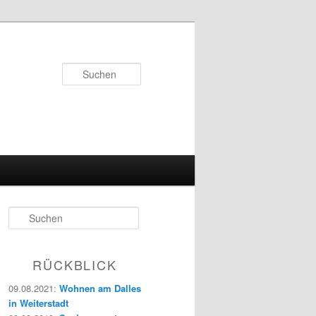
Suchen
S
u
c
h
RÜCKBLICK
e
n
09.08.2021
:
Wohnen am Dalles
in Weiterstadt