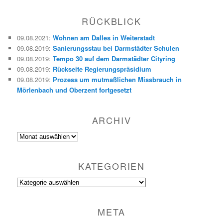
c
h
RÜCKBLICK
e
n
09.08.2021
:
Wohnen am Dalles in Weiterstadt
09.08.2019
:
Sanierungsstau bei Darmstädter Schulen
09.08.2019
:
Tempo 30 auf dem Darmstädter Cityring
09.08.2019
:
Rückseite Regierungspräsidium
09.08.2019
:
Prozess um mutmaßlichen Missbrauch in
Mörlenbach und Oberzent fortgesetzt
ARCHIV
Archiv
KATEGORIEN
Kategorien
META