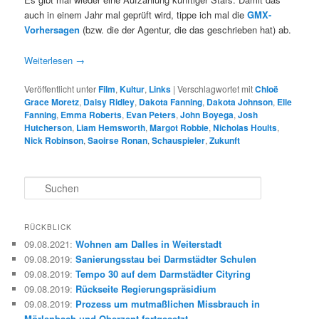
auch in einem Jahr mal geprüft wird, tippe ich mal die
GMX-
Vorhersagen
(bzw. die der Agentur, die das geschrieben hat) ab.
Weiterlesen
→
Veröffentlicht unter
Film
,
Kultur
,
Links
|
Verschlagwortet mit
Chloë
Grace Moretz
,
Daisy Ridley
,
Dakota Fanning
,
Dakota Johnson
,
Elle
Fanning
,
Emma Roberts
,
Evan Peters
,
John Boyega
,
Josh
Hutcherson
,
Liam Hemsworth
,
Margot Robbie
,
Nicholas Hoults
,
Nick Robinson
,
Saoirse Ronan
,
Schauspieler
,
Zukunft
S
u
c
h
RÜCKBLICK
e
09.08.2021
:
Wohnen am Dalles in Weiterstadt
n
09.08.2019
:
Sanierungsstau bei Darmstädter Schulen
09.08.2019
:
Tempo 30 auf dem Darmstädter Cityring
09.08.2019
:
Rückseite Regierungspräsidium
09.08.2019
:
Prozess um mutmaßlichen Missbrauch in
Mörlenbach und Oberzent fortgesetzt