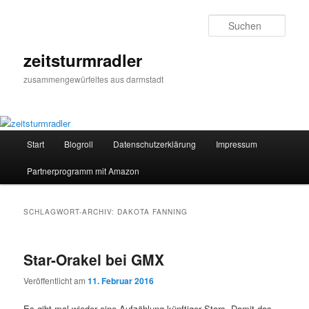
Zum
Zum
primären
sekundären
Such
Inhalt
Inhalt
springen
springen
zeitsturmradler
zusammengewürfeltes aus darmstadt
Hauptmenü
Start
Blogroll
Datenschutzerklärung
Impressum
Partnerprogramm mit Amazon
SCHLAGWORT-ARCHIV:
DAKOTA FANNING
Star-Orakel bei GMX
Veröffentlicht am
11. Februar 2016
Es gibt mal wieder eine Aufzählung künftiger Stars. Damit das