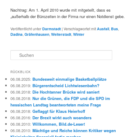
Nachtrag: Am 1. April 2010 wurde mit mitgeteilt, dass es
„außerhalb der Bürozeiten in der Firma nur einen Notdienst gebe.
Veröffentlicht unter
Darmstadt
|
Verschlagwortet mit
Ausfall
,
Bus
,
Dadina
,
Gräfenhausen
,
Weiterstadt
,
Winter
S
u
c
h
RÜCKBLICK
e
06.08.2025
:
Bundesweit einmalige Basketballplätze
n
06.08.2019
:
Bürgerentscheid Lichtwiesenbahn?
06.08.2018
:
Die Hochtanner Brücke wird saniert
06.08.2018
:
Nur die Grünen, die FDP und die SPD im
hessischen Landtag beantworteten meine Frage
06.08.2018
:
Geflaggt für Klaus Heierhoff
06.08.2016
:
Der Brexit wirkt auch woanders
06.08.2010
:
Willkommen, Bild.de-Leser!
06.08.2010
:
Mächtige und Reiche können Kritiker wegen
Kleinigkeiten finanziell fertig machen