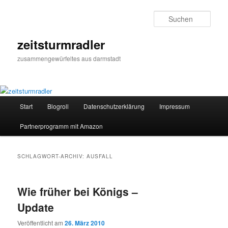
Zum
Zum
primären
sekundären
Such
Inhalt
Inhalt
springen
springen
zeitsturmradler
zusammengewürfeltes aus darmstadt
Hauptmenü
Start
Blogroll
Datenschutzerklärung
Impressum
Partnerprogramm mit Amazon
SCHLAGWORT-ARCHIV:
AUSFALL
Wie früher bei Königs –
Update
Veröffentlicht am
26. März 2010