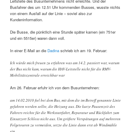
Leitstelle des Busunternehmens nicht erreichte. Und der
Busfahrer des um 12.51 Uhr kommenden Busses, wusste nichts
von einem Ausfall auf der Linie – soviel also zur
Kundeninformation.
Die Busse, die pünktlich eine Stunde später kamen (ein 751er
und ein 5515er) waren dann voll.
In einer E-Mail an die
Dadina
schrieb ich am 19. Februar:
Ich würde mich freuen zu erfahren was am 14.2. passiert war, warum
der Bus nicht kam, warum die HAV-Leitstelle nicht für die RMV-
Mobilitätszentrale erreichbar war
Am 26. Februar erfuhr ich von dem Busunternehnen:
am 14.02.2010 fiel bei dem Bus, mit dem die im Betreff genannte Linie
gefahren werden sollte, die Heizung aus. Die kurze Pausenzeit des
Fahrers reichte für die Werkstattfahrt, Reparatur und Rückfahrt zum
Einsatzort Schloss nicht aus. Um größere Verspätungen auf mehreren
Folgetouren zu vermeiden, setzte die Linie dann erst ab Windmühle
ein.