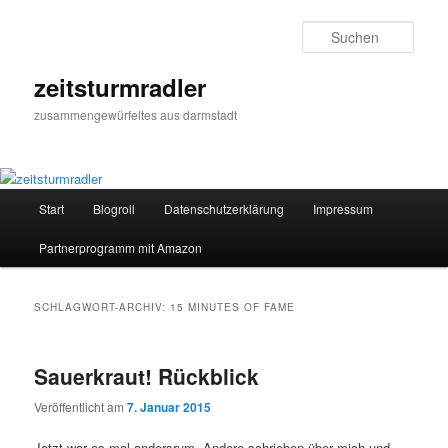
Zum
Zum
primären
sekundären
Such
Inhalt
Inhalt
springen
springen
zeitsturmradler
zusammengewürfeltes aus darmstadt
Hauptmenü
Start
Blogroll
Datenschutzerklärung
Impressum
Partnerprogramm mit Amazon
SCHLAGWORT-ARCHIV:
15 MINUTES OF FAME
Sauerkraut! Rückblick
Veröffentlicht am
7. Januar 2015
Jetzt war es mal andersrum. Andere schrieben über mich und