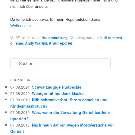
nicht ich über andere.
Da lerne ich auch was für mein Reporterleben draus.
Weiterlesen
→
Veröffentlicht unter
Hausmitteilung
|
Verschlagwortet mit
15 minutes
of fame
,
Andy Warhol
,
Krautreporter
S
u
c
h
RÜCKBLICK
e
07.08.2024
:
Schwarzäugige Rudbeckie
n
07.08.2020
:
Weniger hilflos dank Maske
07.08.2019
:
Kühlschrankverbot, Strom abstellen und
Kindesmissbrauch?
07.08.2019
:
Was, wenn die Verwaltung Gerichtsurteile
ignoriert?
07.08.2018
:
Nach neun Jahren wegen Mordversuchs vor
Gericht