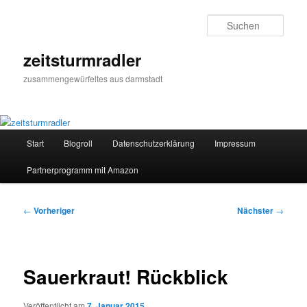
Zum
primären
Such
Inhalt
springen
zeitsturmradler
zusammengewürfeltes aus darmstadt
Hauptmenü
Start
Blogroll
Datenschutzerklärung
Impressum
Partnerprogramm mit Amazon
Beitragsnavigation
←
Vorheriger
Nächster
→
Sauerkraut! Rückblick
Veröffentlicht am
7. Januar 2015