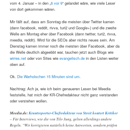
vom 4. Januar – in den „
6 vor 9
“ gelandet wäre, wie viele Leser
von dort gekommen wären.
Mir fällt auf, dass am Sonntag die meisten über Twitter kamen
(dann facebook, reddit, rivva, turi2 und Google+) und die zweite
Welle am Montag eher über Facebook (dann twitter, turi2, rivva,
meedia, reddit). Wird für die SEOs aber nichts neues sein. Am
Dienstag kamen immer noch die meisten über Facebook, aber da
die Welle deutlich abgeebbt war, tauchen jetzt auch Blogs wie
wirres.net
oder von Sites wie
evangelisch.de
in den Listen weiter
oben auf.
Ok.
Die Warholschen 15 Minuten sind um
.
Nachtrag: Ach ja, wie ich beim genaueren Lesen bei Meedia
feststelle, hat mich der KR-Chefredakteur nicht ganz verstanden
oder verstehen wollen.
Meedia.de:
Krautreporter-Chefredakteur von Streit kontert Kritiker
– Für Interviews, wie die von Tilo Jung, gelten allerdings andere
Regeln. “Wir korrigieren natürlich keine Antworten, sondern prüfen