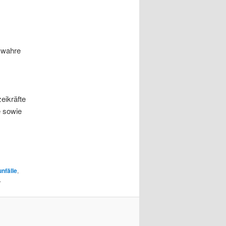
e wahre
eikräfte
e sowie
nfälle
,
.