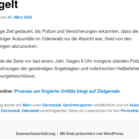
gelt
ht am
31. März 2025
ige Zeit gedauert, bis Polizei und Versicherungen erkannten, dass di
niger Autounfälle im Odenwald nur die Absicht war, Geld von den
ungen abzuzocken.
e die Serie vor fast einem Jahr. Gegen 6 Uhr morgens standen Poliz
ohnungen der geständigen Angeklagten und vollstreckten Haftbefehl
hungsbeschlüsse.
nline:
Prozess um fingierte Unfälle biegt auf Zielgerade
rag wurde von
Marc
unter
Darmstadt
,
Gerichtsreporter
veröffentlicht und mit
Autou
t Darmstadt
,
Odenwald
verschlagwortet. Setze ein Lesezeichen für den
Permalink
Datenschutzerklärung
Mit Stolz präsentiert von WordPress