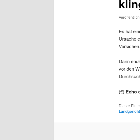
klin
Veröffentlic
Es hat ein
Ursache ei
Versicher
Dann endet
vor den W
Durchsuc
(€)
Echo o
Dieser Eint
Landgerich